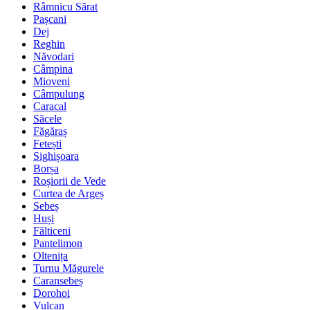
Râmnicu Sărat
Pașcani
Dej
Reghin
Năvodari
Câmpina
Mioveni
Câmpulung
Caracal
Săcele
Făgăraș
Fetești
Sighișoara
Borșa
Roșiorii de Vede
Curtea de Argeș
Sebeș
Huși
Fălticeni
Pantelimon
Oltenița
Turnu Măgurele
Caransebeș
Dorohoi
Vulcan