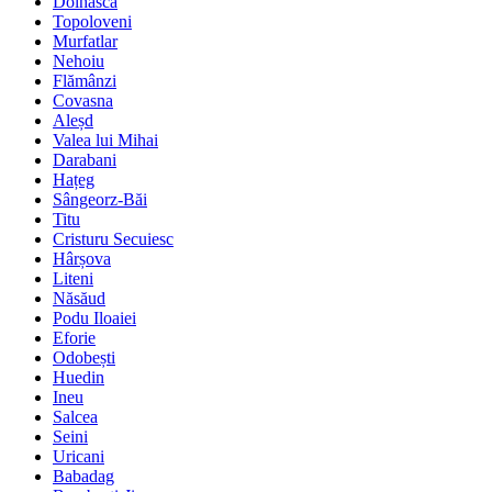
Dolhasca
Topoloveni
Murfatlar
Nehoiu
Flămânzi
Covasna
Aleșd
Valea lui Mihai
Darabani
Hațeg
Sângeorz-Băi
Titu
Cristuru Secuiesc
Hârșova
Liteni
Năsăud
Podu Iloaiei
Eforie
Odobești
Huedin
Ineu
Salcea
Seini
Uricani
Babadag