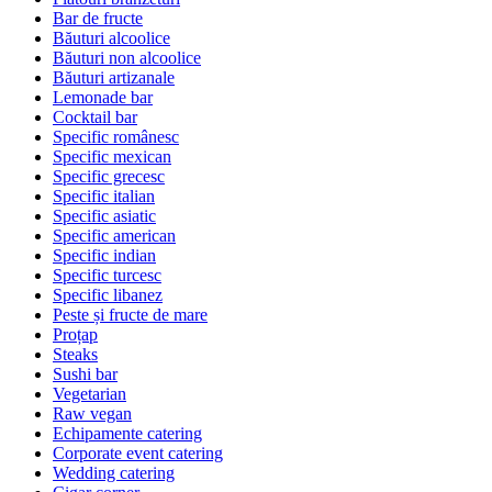
Bar de fructe
Băuturi alcoolice
Băuturi non alcoolice
Băuturi artizanale
Lemonade bar
Cocktail bar
Specific românesc
Specific mexican
Specific grecesc
Specific italian
Specific asiatic
Specific american
Specific indian
Specific turcesc
Specific libanez
Peste și fructe de mare
Proțap
Steaks
Sushi bar
Vegetarian
Raw vegan
Echipamente catering
Corporate event catering
Wedding catering