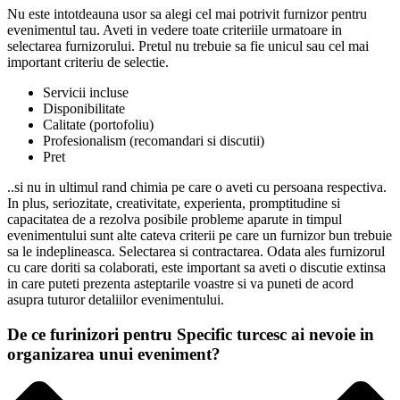
Nu este intotdeauna usor sa alegi cel mai potrivit furnizor pentru
evenimentul tau. Aveti in vedere toate criteriile urmatoare in
selectarea furnizorului. Pretul nu trebuie sa fie unicul sau cel mai
important criteriu de selectie.
Servicii incluse
Disponibilitate
Calitate (portofoliu)
Profesionalism (recomandari si discutii)
Pret
..si nu in ultimul rand chimia pe care o aveti cu persoana respectiva.
In plus, seriozitate, creativitate, experienta, promptitudine si
capacitatea de a rezolva posibile probleme aparute in timpul
evenimentului sunt alte cateva criterii pe care un furnizor bun trebuie
sa le indeplineasca. Selectarea si contractarea. Odata ales furnizorul
cu care doriti sa colaborati, este important sa aveti o discutie extinsa
in care puteti prezenta asteptarile voastre si va puneti de acord
asupra tuturor detaliilor evenimentului.
De ce furinizori pentru Specific turcesc ai nevoie in
organizarea unui eveniment?