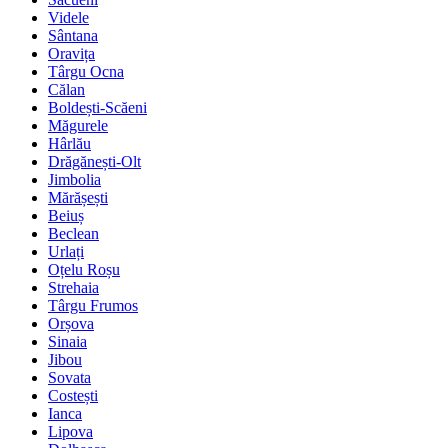
Videle
Sântana
Oravița
Târgu Ocna
Călan
Boldești-Scăeni
Măgurele
Hârlău
Drăgănești-Olt
Jimbolia
Mărășești
Beiuș
Beclean
Urlați
Oțelu Roșu
Strehaia
Târgu Frumos
Orșova
Sinaia
Jibou
Sovata
Costești
Ianca
Lipova