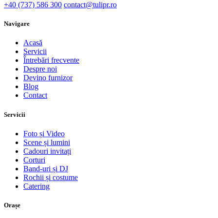
+40 (737) 586 300
contact@tulipr.ro
Navigare
Acasă
Servicii
Întrebări frecvente
Despre noi
Devino furnizor
Blog
Contact
Servicii
Foto și Video
Scene și lumini
Cadouri invitați
Corturi
Band-uri și DJ
Rochii și costume
Catering
Orașe