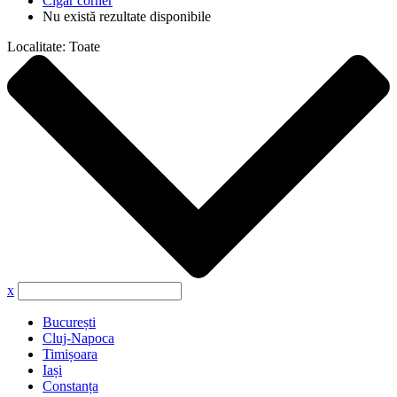
Cigar corner
Nu există rezultate disponibile
Localitate:
Toate
x
București
Cluj-Napoca
Timișoara
Iași
Constanța