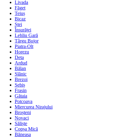
Livada
Făget
Teiuș
Bicaz
Ștei
Însurăței
Lehliu Gară
Târgu Bujor
Piatra-Olt
Horezu
Deta
Ardud
Bălan
Slănic
Brezoi
Sebiș
Frasin
Gătaia
Potcoava
Miercurea Nirajului
Broșteni
Novaci
Săliște
Copșa Mică
Băneasa