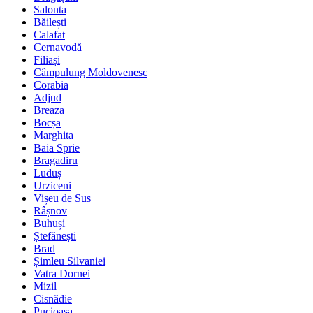
Salonta
Băilești
Calafat
Cernavodă
Filiași
Câmpulung Moldovenesc
Corabia
Adjud
Breaza
Bocșa
Marghita
Baia Sprie
Bragadiru
Luduș
Urziceni
Vișeu de Sus
Râșnov
Buhuși
Ștefănești
Brad
Șimleu Silvaniei
Vatra Dornei
Mizil
Cisnădie
Pucioasa