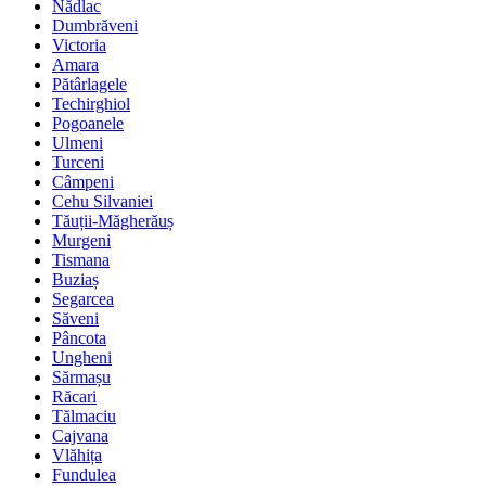
Nădlac
Dumbrăveni
Victoria
Amara
Pătârlagele
Techirghiol
Pogoanele
Ulmeni
Turceni
Câmpeni
Cehu Silvaniei
Tăuții-Măgherăuș
Murgeni
Tismana
Buziaș
Segarcea
Săveni
Pâncota
Ungheni
Sărmașu
Răcari
Tălmaciu
Cajvana
Vlăhița
Fundulea