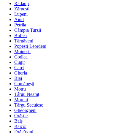
Rădăuți
Zărnești
Lupeni
Aiud
Petrila
Câmpia Turzii
Buftea
Târnăveni
Popești-Leordeni
Moinești
Codlea
Cugir
Carei
Gherla
Blaj
Comănești
Motru
Târgu Neamț
Moreni
Târgu Secuiesc
Gheorgheni
Orăștie
Balș
Băicoi
Drăgășani