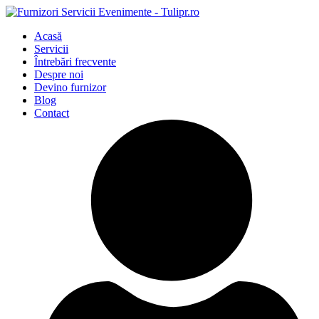
Acasă
Servicii
Întrebări frecvente
Despre noi
Devino furnizor
Blog
Contact