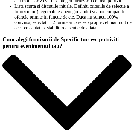
atat mai usor va va fi sa alegeti furnizorul cel mai potrivit.
Lista scurta si discutiile initiale. Definiti criteriile de selectie a
furnizorilor (negociabile / nenegociabile) si apoi comparati
ofertele primite in functie de ele. Daca nu sunteti 100%
convinsi, selectati 1-2 furnizori care se apropie cel mai mult de
ceea ce cautati si stabiliti o discutie detaliata.
Cum alegi furnizorii de Specific turcesc potriviti
pentru evenimentul tau?