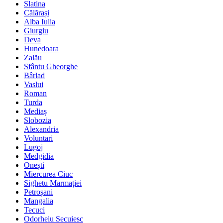
Slatina
Călărași
Alba Iulia
Giurgiu
Deva
Hunedoara
Zalău
Sfântu Gheorghe
Bârlad
Vaslui
Roman
Turda
Mediaș
Slobozia
Alexandria
Voluntari
Lugoj
Medgidia
Onești
Miercurea Ciuc
Sighetu Marmației
Petroșani
Mangalia
Tecuci
Odorheiu Secuiesc