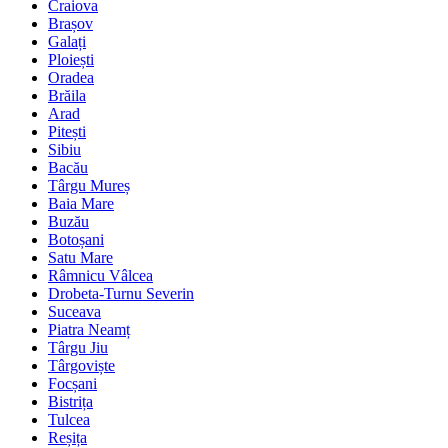
Craiova
Brașov
Galați
Ploiești
Oradea
Brăila
Arad
Pitești
Sibiu
Bacău
Târgu Mureș
Baia Mare
Buzău
Botoșani
Satu Mare
Râmnicu Vâlcea
Drobeta-Turnu Severin
Suceava
Piatra Neamț
Târgu Jiu
Târgoviște
Focșani
Bistrița
Tulcea
Reșița