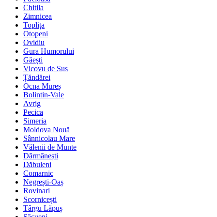
Chitila
Zimnicea
Toplița
Otopeni
Ovidiu
Gura Humorului
Găești
Vicovu de Sus
Țăndărei
Ocna Mureș
Bolintin-Vale
Avrig
Pecica
Simeria
Moldova Nouă
Sânnicolau Mare
Vălenii de Munte
Dărmănești
Dăbuleni
Comarnic
Negrești-Oaș
Rovinari
Scornicești
Târgu Lăpuș
Săcueni