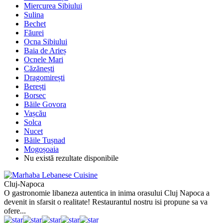
Miercurea Sibiului
Sulina
Bechet
Făurei
Ocna Sibiului
Baia de Arieș
Ocnele Mari
Căzănești
Dragomirești
Berești
Borsec
Băile Govora
Vașcău
Solca
Nucet
Băile Tușnad
Mogoșoaia
Nu există rezultate disponibile
Cluj-Napoca
O gastronomie libaneza autentica in inima orasului Cluj Napoca a
devenit in sfarsit o realitate! Restaurantul nostru isi propune sa va
ofere...