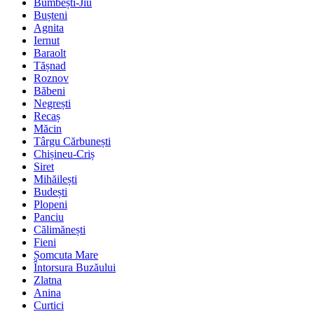
Bumbești-Jiu
Bușteni
Agnita
Iernut
Baraolt
Tășnad
Roznov
Băbeni
Negrești
Recaș
Măcin
Târgu Cărbunești
Chișineu-Criș
Siret
Mihăilești
Budești
Plopeni
Panciu
Călimănești
Fieni
Șomcuta Mare
Întorsura Buzăului
Zlatna
Anina
Curtici