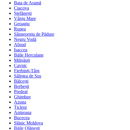
Baia de Aramă
Ciacova
Ștefănești
Vânju Mare
Geoagiu
Rupea
Sângeorgiu de Pădure
Negru Vodă
Abrud
Isaccea
Băile Herculane
Milișăuți
Cavnic
Fierbinți-Târg
Săliștea de Sus
Bălcești
Berbești
Predeal
Ghimbav
Azuga
Țicleni
Aninoasa
Bucecea
Slănic Moldova
Băile Olănești