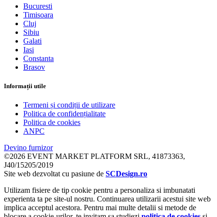
Bucuresti
Timisoara
Cluj
Sibiu
Galati
Iasi
Constanta
Brasov
Informații utile
Termeni și condiții de utilizare
Politica de confidențialitate
Politica de cookies
ANPC
Devino furnizor
©2026 EVENT MARKET PLATFORM SRL, 41873363,
J40/15205/2019
Site web dezvoltat cu pasiune de
SCDesign.ro
Utilizam fisiere de tip cookie pentru a personaliza si imbunatati
experienta ta pe site-ul nostru. Continuarea utilizarii acestui site web
implica acceptul acestora. Pentru mai multe detalii si metode de
blocare a cookie-urilor, te invitam sa studiezi
politica de cookies
si