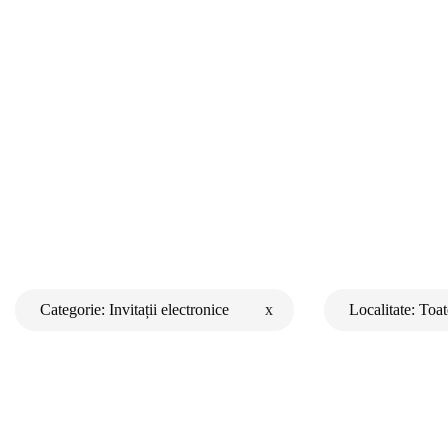
Categorie:
Invitații electronice
x
Localitate:
Toat
Invitații electronice
București
Invitații scrise caligrafic
Cluj-Napoca
Invitații tematice
Timișoara
Invitații din plexiglass
Iași