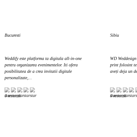
Pașcani
Dej
Reghin
Năvodari
Bucuresti
Sibiu
Câmpina
Mioveni
Câmpulung
Weddify este platforma ta digitala all-in-one
WD Weddesign e
Caracal
pentru organizarea evenimentelor. Iti ofera
print folosint t
Săcele
posibilitatea de a crea invitatii digitale
aveți deja un de
personalizate,...
Făgăraș
Fetești
Sighișoara
0 recenzii
0 recenzii
Borșa
Roșiorii de Vede
Curtea de Argeș
Sebeș
Huși