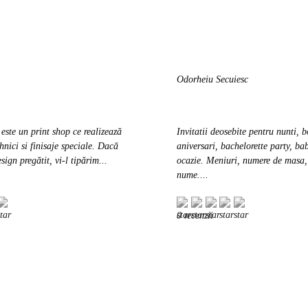
Odorheiu Secuiesc
ste un print shop ce realizează
Invitatii deosebite pentru nunti, b
ehnici si finisaje speciale. Dacă
aniversari, bachelorette party, ba
sign pregătit, vi-l tipărim...
ocazie. Meniuri, numere de masa,
nume....
0 recenzii