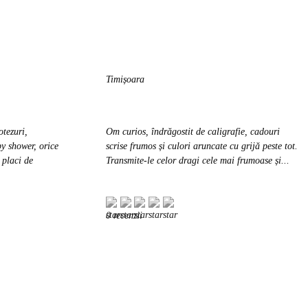
Timișoara
otezuri,
Om curios, îndrăgostit de caligrafie, cadouri
by shower, orice
scrise frumos și culori aruncate cu grijă peste tot.
 placi de
Transmite-le celor dragi cele mai frumoase și...
0 recenzii