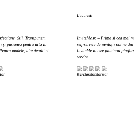
Bucuresti
erfectiune. Stil. Transpunem
InviteMe.ro – Prima și cea mai m
ii și pasiunea pentru artă în
self-service de invitații online d
 Pentru modele, alte detalii si...
InviteMe.ro este pionierul platfor
service...
0 recenzii