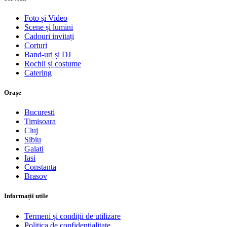
Foto și Video
Scene și lumini
Cadouri invitați
Corturi
Band-uri și DJ
Rochii și costume
Catering
Orașe
Bucuresti
Timisoara
Cluj
Sibiu
Galati
Iasi
Constanta
Brasov
Informații utile
Termeni și condiții de utilizare
Politica de confidențialitate