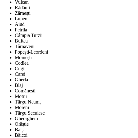
Vulcan
Rădăuți
Zărnești
Lupeni
Aiud
Petrila
Câmpia Turzii
Buftea
Târnăveni
Popești-Leordeni
Moinești
Codlea
Cugir
Carei
Gherla
Blaj
Comănești
Motru
Târgu Neamț
Moreni
Târgu Secuiesc
Gheorgheni
Orăștie
Balș
Băicoi