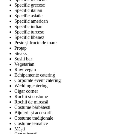
Specific grecesc
Specific italian
Specific asiatic
Specific american
Specific indian
Specific turcesc
Specific libanez
Peste și fructe de mare
Proțap
Steaks
Sushi bar
Vegetarian
Raw vegan
Echipamente catering
Corporate event catering
Wedding catering
Cigar corner
Rochii și costume
Rochii de mireasă
Costume bărbătești
Bijuterii și accesorii
Costume tradiționale
Costume tematice
Măști