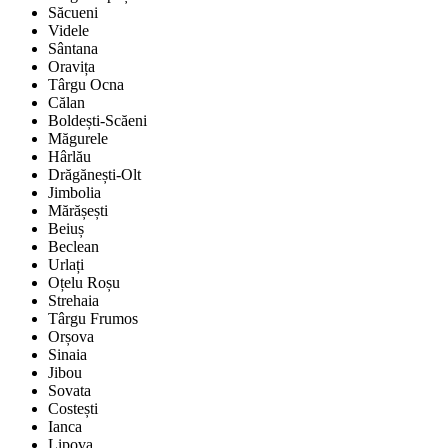
Săcueni
Videle
Sântana
Oravița
Târgu Ocna
Călan
Boldești-Scăeni
Măgurele
Hârlău
Drăgănești-Olt
Jimbolia
Mărășești
Beiuș
Beclean
Urlați
Oțelu Roșu
Strehaia
Târgu Frumos
Orșova
Sinaia
Jibou
Sovata
Costești
Ianca
Lipova