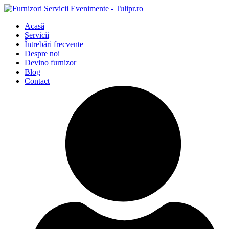
Acasă
Servicii
Întrebări frecvente
Despre noi
Devino furnizor
Blog
Contact