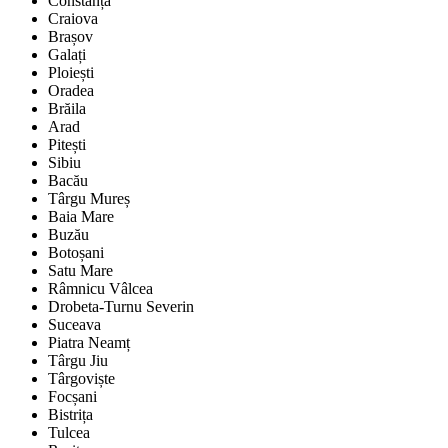
Constanța
Craiova
Brașov
Galați
Ploiești
Oradea
Brăila
Arad
Pitești
Sibiu
Bacău
Târgu Mureș
Baia Mare
Buzău
Botoșani
Satu Mare
Râmnicu Vâlcea
Drobeta-Turnu Severin
Suceava
Piatra Neamț
Târgu Jiu
Târgoviște
Focșani
Bistrița
Tulcea