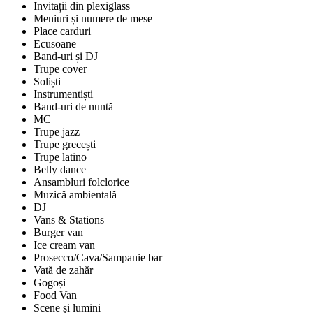
Invitații din plexiglass
Meniuri și numere de mese
Place carduri
Ecusoane
Band-uri și DJ
Trupe cover
Soliști
Instrumentiști
Band-uri de nuntă
MC
Trupe jazz
Trupe grecești
Trupe latino
Belly dance
Ansambluri folclorice
Muzică ambientală
DJ
Vans & Stations
Burger van
Ice cream van
Prosecco/Cava/Sampanie bar
Vată de zahăr
Gogoși
Food Van
Scene și lumini