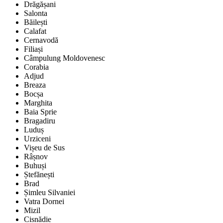
Drăgășani
Salonta
Băilești
Calafat
Cernavodă
Filiași
Câmpulung Moldovenesc
Corabia
Adjud
Breaza
Bocșa
Marghita
Baia Sprie
Bragadiru
Luduș
Urziceni
Vișeu de Sus
Râșnov
Buhuși
Ștefănești
Brad
Șimleu Silvaniei
Vatra Dornei
Mizil
Cisnădie