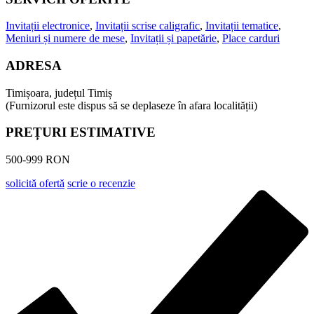
Invitații electronice
,
Invitații scrise caligrafic
,
Invitații tematice
,
Meniuri și numere de mese
,
Invitații și papetărie
,
Place carduri
ADRESA
Timișoara, județul Timiș
(Furnizorul este dispus să se deplaseze în afara localității)
PREȚURI ESTIMATIVE
500-999 RON
solicită ofertă
scrie o recenzie