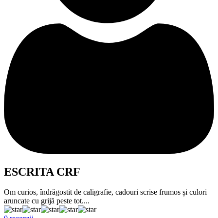
ESCRITA CRF
Om curios, îndrăgostit de caligrafie, cadouri scrise frumos și culori
aruncate cu grijă peste tot....