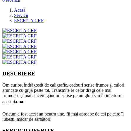
0 recenzii
Acasă
Servicii
ESCRITA CRF
DESCRIERE
Om curios, îndrăgostit de caligrafie, cadouri scrise frumos și culori
aruncate cu grijă peste tot. Transmite-le celor dragi cele mai
frumoase și mai sincere gânduri scrise pe un glob sau în interiorul
acestuia. ✒️
Oricum a fost acest an pentru tine, fii mai aproape de cei pe care îi
iubești, măcar de sărbători.
SERVICII OFERITE