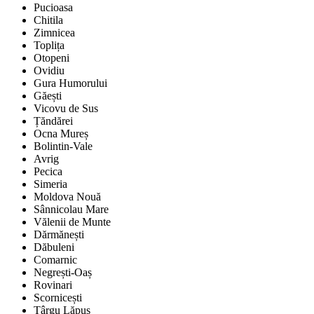
Pucioasa
Chitila
Zimnicea
Toplița
Otopeni
Ovidiu
Gura Humorului
Găești
Vicovu de Sus
Țăndărei
Ocna Mureș
Bolintin-Vale
Avrig
Pecica
Simeria
Moldova Nouă
Sânnicolau Mare
Vălenii de Munte
Dărmănești
Dăbuleni
Comarnic
Negrești-Oaș
Rovinari
Scornicești
Târgu Lăpuș