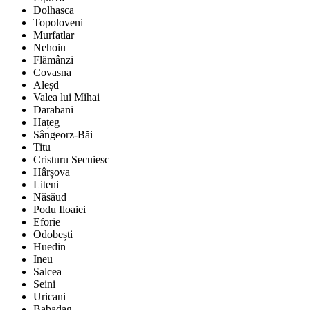
Dolhasca
Topoloveni
Murfatlar
Nehoiu
Flămânzi
Covasna
Aleșd
Valea lui Mihai
Darabani
Hațeg
Sângeorz-Băi
Titu
Cristuru Secuiesc
Hârșova
Liteni
Năsăud
Podu Iloaiei
Eforie
Odobești
Huedin
Ineu
Salcea
Seini
Uricani
Babadag