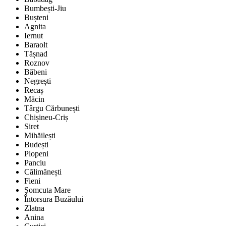
Bumbești-Jiu
Bușteni
Agnita
Iernut
Baraolt
Tășnad
Roznov
Băbeni
Negrești
Recaș
Măcin
Târgu Cărbunești
Chișineu-Criș
Siret
Mihăilești
Budești
Plopeni
Panciu
Călimănești
Fieni
Șomcuta Mare
Întorsura Buzăului
Zlatna
Anina