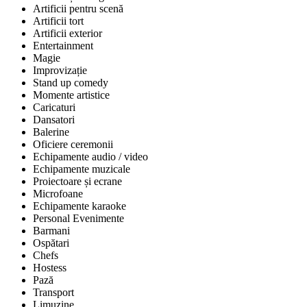
Artificii pentru scenă
Artificii tort
Artificii exterior
Entertainment
Magie
Improvizație
Stand up comedy
Momente artistice
Caricaturi
Dansatori
Balerine
Oficiere ceremonii
Echipamente audio / video
Echipamente muzicale
Proiectoare și ecrane
Microfoane
Echipamente karaoke
Personal Evenimente
Barmani
Ospătari
Chefs
Hostess
Pază
Transport
Limuzine