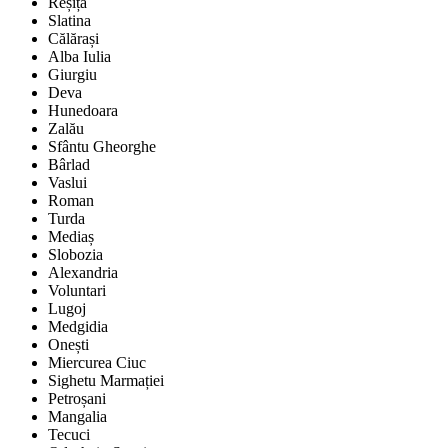
Reșița
Slatina
Călărași
Alba Iulia
Giurgiu
Deva
Hunedoara
Zalău
Sfântu Gheorghe
Bârlad
Vaslui
Roman
Turda
Mediaș
Slobozia
Alexandria
Voluntari
Lugoj
Medgidia
Onești
Miercurea Ciuc
Sighetu Marmației
Petroșani
Mangalia
Tecuci