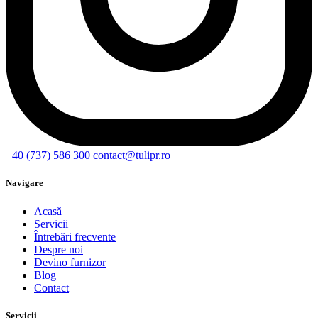
+40 (737) 586 300
contact@tulipr.ro
Navigare
Acasă
Servicii
Întrebări frecvente
Despre noi
Devino furnizor
Blog
Contact
Servicii