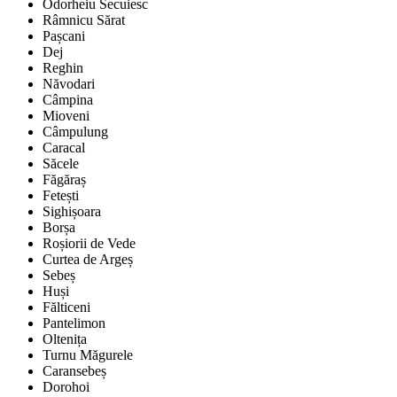
Odorheiu Secuiesc
Râmnicu Sărat
Pașcani
Dej
Reghin
Năvodari
Câmpina
Mioveni
Câmpulung
Caracal
Săcele
Făgăraș
Fetești
Sighișoara
Borșa
Roșiorii de Vede
Curtea de Argeș
Sebeș
Huși
Fălticeni
Pantelimon
Oltenița
Turnu Măgurele
Caransebeș
Dorohoi