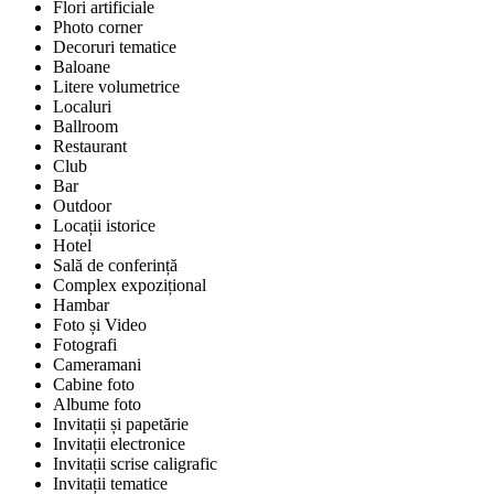
Flori artificiale
Photo corner
Decoruri tematice
Baloane
Litere volumetrice
Localuri
Ballroom
Restaurant
Club
Bar
Outdoor
Locații istorice
Hotel
Sală de conferință
Complex expozițional
Hambar
Foto și Video
Fotografi
Cameramani
Cabine foto
Albume foto
Invitații și papetărie
Invitații electronice
Invitații scrise caligrafic
Invitații tematice