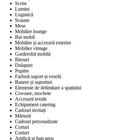
Scene
Lumini
Logistică
Scaune
Mese
Mobilier lounge
Bar mobil
Mobilier și accesorii exterior
Mobilier vintage
Garderobă mobilă
Birouri
Dulapuri
Pupitre
Farfurii suport și veselă
Banere și suporturi
Elemente de delimitare a spațiului
Covoare, mochete
Accesorii textile
Echipament catering
Cadouri invitați
Mărturii
Cadouri personalizate
Corturi
Corturi
Artificii și fum greu