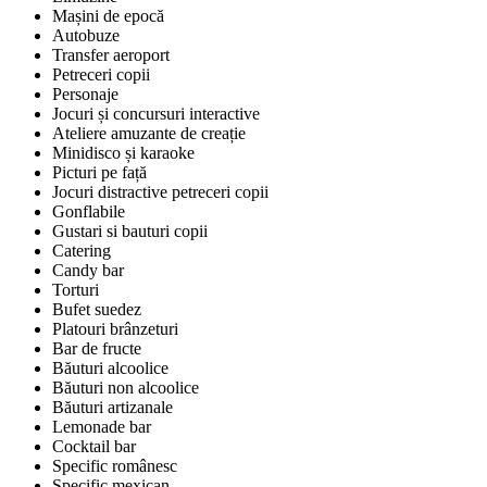
Mașini de epocă
Autobuze
Transfer aeroport
Petreceri copii
Personaje
Jocuri și concursuri interactive
Ateliere amuzante de creație
Minidisco și karaoke
Picturi pe față
Jocuri distractive petreceri copii
Gonflabile
Gustari si bauturi copii
Catering
Candy bar
Torturi
Bufet suedez
Platouri brânzeturi
Bar de fructe
Băuturi alcoolice
Băuturi non alcoolice
Băuturi artizanale
Lemonade bar
Cocktail bar
Specific românesc
Specific mexican