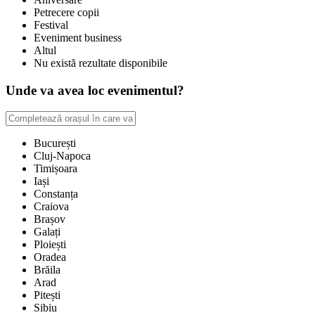
Petrecere copii
Festival
Eveniment business
Altul
Nu există rezultate disponibile
Unde va avea loc evenimentul?
București
Cluj-Napoca
Timișoara
Iași
Constanța
Craiova
Brașov
Galați
Ploiești
Oradea
Brăila
Arad
Pitești
Sibiu