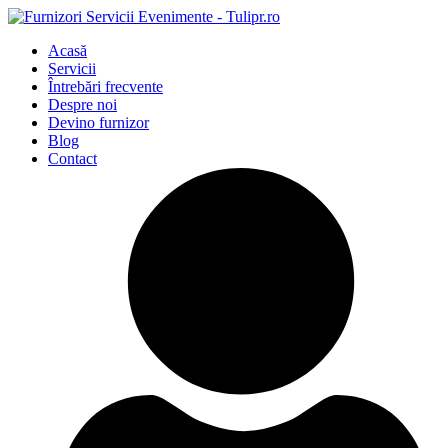
Acasă
Servicii
Întrebări frecvente
Despre noi
Devino furnizor
Blog
Contact