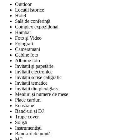
Outdoor
Locații istorice
Hotel
Sală de conferință
Complex expozițional
Hambar
Foto și Video
Fotografi
Cameramani
Cabine foto
Albume foto
Invitații și papetărie
Invitații electronice
Invitații scrise caligrafic
Invitații tematice
Invitații din plexiglass
Meniuri și numere de mese
Place carduri
Ecusoane
Band-uri și DJ
Trupe cover
Soliști
Instrumentiști
Band-uri de nuntă
MC