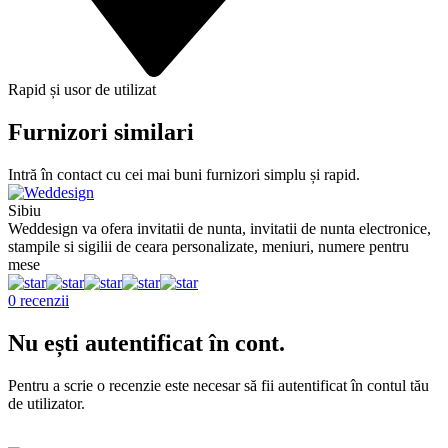
Rapid și usor de utilizat
Furnizori similari
Intră în contact cu cei mai buni furnizori simplu și rapid.
Sibiu
G
Weddesign va ofera invitatii de nunta, invitatii de nunta electronice,
S
stampile si sigilii de ceara personalizate, meniuri, numere pentru
N
mese
l
0 recenzii
0
Nu ești autentificat în cont.
Pentru a scrie o recenzie este necesar să fii autentificat în contul tău
de utilizator.