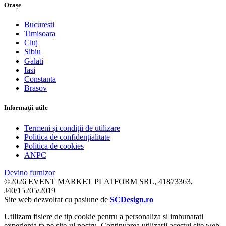
Orașe
Bucuresti
Timisoara
Cluj
Sibiu
Galati
Iasi
Constanta
Brasov
Informații utile
Termeni și condiții de utilizare
Politica de confidențialitate
Politica de cookies
ANPC
Devino furnizor
©2026 EVENT MARKET PLATFORM SRL, 41873363,
J40/15205/2019
Site web dezvoltat cu pasiune de
SCDesign.ro
Utilizam fisiere de tip cookie pentru a personaliza si imbunatati
experienta ta pe site-ul nostru. Continuarea utilizarii acestui site web