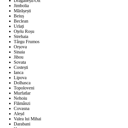
Drăgănești-Olt
Jimbolia
Mărășești
Beiuș
Beclean
Urlați
Oțelu Roșu
Strehaia
Târgu Frumos
Orșova
Sinaia
Jibou
Sovata
Costești
Ianca
Lipova
Dolhasca
Topoloveni
Murfatlar
Nehoiu
Flămânzi
Covasna
Aleșd
Valea lui Mihai
Darabani