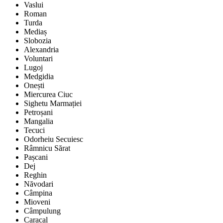
Vaslui
Roman
Turda
Mediaș
Slobozia
Alexandria
Voluntari
Lugoj
Medgidia
Onești
Miercurea Ciuc
Sighetu Marmației
Petroșani
Mangalia
Tecuci
Odorheiu Secuiesc
Râmnicu Sărat
Pașcani
Dej
Reghin
Năvodari
Câmpina
Mioveni
Câmpulung
Caracal