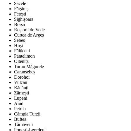
Săcele
Făgăraș
Fetești
Sighișoara
Borșa
Roșiorii de Vede
Curtea de Argeș
Sebeș
Huși
Fălticeni
Pantelimon
Oltenița
Turnu Măgurele
Caransebeș
Dorohoi
Vulcan
Rădăuți
Zărnești
Lupeni
Aiud
Petrila
Câmpia Turzii
Buftea
Târnăveni
Popești-Leordeni