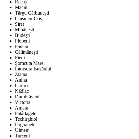
Recaș
Măcin
Târgu Cărbunești
Chișineu-Criș
Siret
Mihăilești
Budești
Plopeni
Panciu
Călimănești
Fieni
Șomcuta Mare
Întorsura Buzăului
Zlatna
Anina
Curtici
Nădlac
Dumbrăveni
Victoria
Amara
Pătârlagele
Techirghiol
Pogoanele
Ulmeni
Turceni