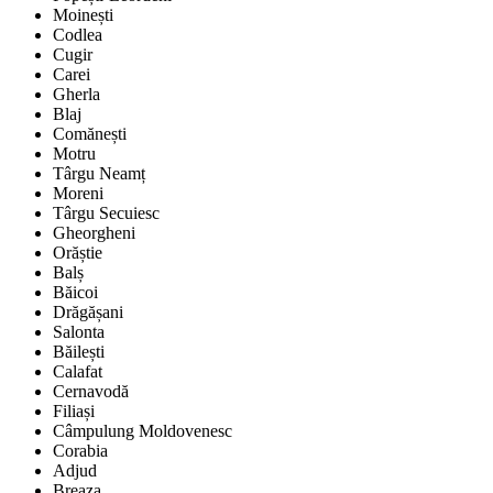
Moinești
Codlea
Cugir
Carei
Gherla
Blaj
Comănești
Motru
Târgu Neamț
Moreni
Târgu Secuiesc
Gheorgheni
Orăștie
Balș
Băicoi
Drăgășani
Salonta
Băilești
Calafat
Cernavodă
Filiași
Câmpulung Moldovenesc
Corabia
Adjud
Breaza