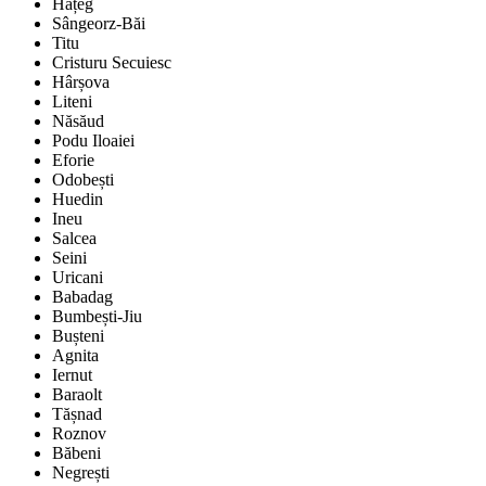
Hațeg
Sângeorz-Băi
Titu
Cristuru Secuiesc
Hârșova
Liteni
Năsăud
Podu Iloaiei
Eforie
Odobești
Huedin
Ineu
Salcea
Seini
Uricani
Babadag
Bumbești-Jiu
Bușteni
Agnita
Iernut
Baraolt
Tășnad
Roznov
Băbeni
Negrești