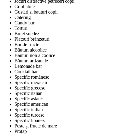
Jocuri distractive petreceri copii
Gonflabile
Gustari si bauturi copii
Catering
Candy bar
Torturi
Bufet suedez
Platouri brânzeturi
Bar de fructe
Băuturi alcoolice
Băuturi non alcoolice
Băuturi artizanale
Lemonade bar
Cocktail bar
Specific românesc
Specific mexican
Specific grecesc
Specific italian
Specific asiatic
Specific american
Specific indian
Specific turcesc
Specific libanez
Peste și fructe de mare
Proțap