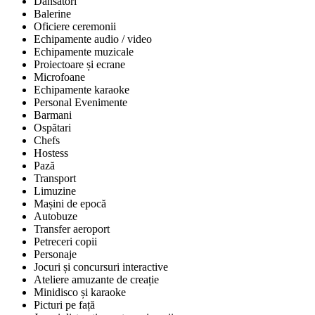
Dansatori
Balerine
Oficiere ceremonii
Echipamente audio / video
Echipamente muzicale
Proiectoare și ecrane
Microfoane
Echipamente karaoke
Personal Evenimente
Barmani
Ospătari
Chefs
Hostess
Pază
Transport
Limuzine
Mașini de epocă
Autobuze
Transfer aeroport
Petreceri copii
Personaje
Jocuri și concursuri interactive
Ateliere amuzante de creație
Minidisco și karaoke
Picturi pe față