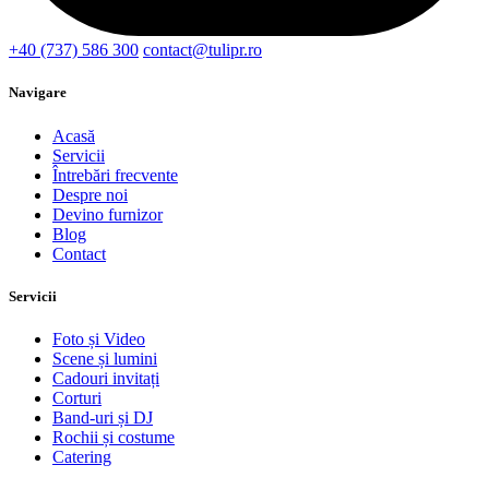
+40 (737) 586 300
contact@tulipr.ro
Navigare
Acasă
Servicii
Întrebări frecvente
Despre noi
Devino furnizor
Blog
Contact
Servicii
Foto și Video
Scene și lumini
Cadouri invitați
Corturi
Band-uri și DJ
Rochii și costume
Catering