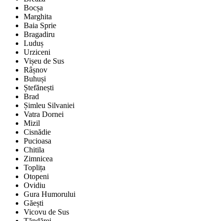
Bocșa
Marghita
Baia Sprie
Bragadiru
Luduș
Urziceni
Vișeu de Sus
Râșnov
Buhuși
Ștefănești
Brad
Șimleu Silvaniei
Vatra Dornei
Mizil
Cisnădie
Pucioasa
Chitila
Zimnicea
Toplița
Otopeni
Ovidiu
Gura Humorului
Găești
Vicovu de Sus
Țăndărei