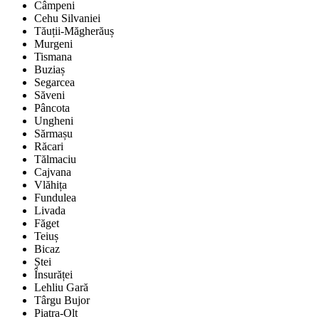
Câmpeni
Cehu Silvaniei
Tăuții-Măgherăuș
Murgeni
Tismana
Buziaș
Segarcea
Săveni
Pâncota
Ungheni
Sărmașu
Răcari
Tălmaciu
Cajvana
Vlăhița
Fundulea
Livada
Făget
Teiuș
Bicaz
Ștei
Însurăței
Lehliu Gară
Târgu Bujor
Piatra-Olt