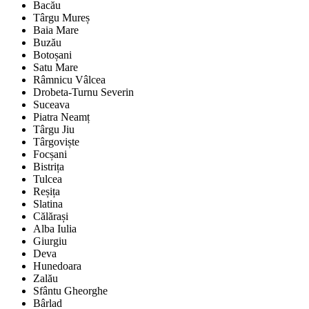
Bacău
Târgu Mureș
Baia Mare
Buzău
Botoșani
Satu Mare
Râmnicu Vâlcea
Drobeta-Turnu Severin
Suceava
Piatra Neamț
Târgu Jiu
Târgoviște
Focșani
Bistrița
Tulcea
Reșița
Slatina
Călărași
Alba Iulia
Giurgiu
Deva
Hunedoara
Zalău
Sfântu Gheorghe
Bârlad