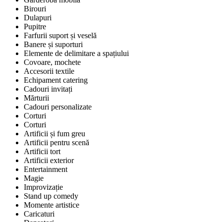
Birouri
Dulapuri
Pupitre
Farfurii suport și veselă
Banere și suporturi
Elemente de delimitare a spațiului
Covoare, mochete
Accesorii textile
Echipament catering
Cadouri invitați
Mărturii
Cadouri personalizate
Corturi
Corturi
Artificii și fum greu
Artificii pentru scenă
Artificii tort
Artificii exterior
Entertainment
Magie
Improvizație
Stand up comedy
Momente artistice
Caricaturi