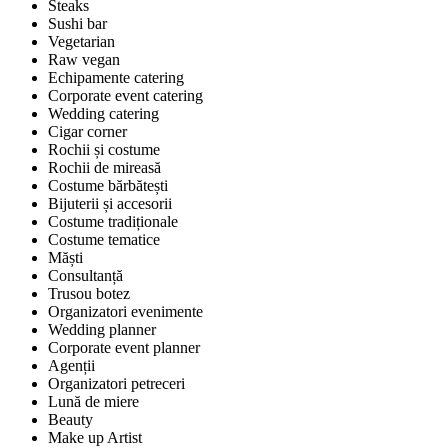
Steaks
Sushi bar
Vegetarian
Raw vegan
Echipamente catering
Corporate event catering
Wedding catering
Cigar corner
Rochii și costume
Rochii de mireasă
Costume bărbătești
Bijuterii și accesorii
Costume tradiționale
Costume tematice
Măști
Consultanță
Trusou botez
Organizatori evenimente
Wedding planner
Corporate event planner
Agenții
Organizatori petreceri
Lună de miere
Beauty
Make up Artist