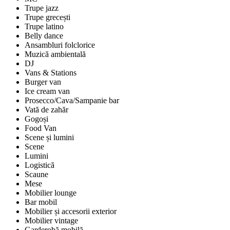
Trupe jazz
Trupe grecești
Trupe latino
Belly dance
Ansambluri folclorice
Muzică ambientală
DJ
Vans & Stations
Burger van
Ice cream van
Prosecco/Cava/Sampanie bar
Vată de zahăr
Gogoși
Food Van
Scene și lumini
Scene
Lumini
Logistică
Scaune
Mese
Mobilier lounge
Bar mobil
Mobilier și accesorii exterior
Mobilier vintage
Garderobă mobilă