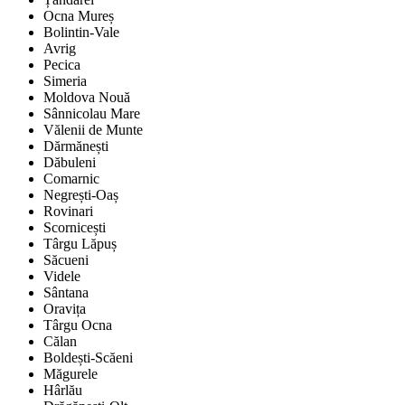
Ocna Mureș
Bolintin-Vale
Avrig
Pecica
Simeria
Moldova Nouă
Sânnicolau Mare
Vălenii de Munte
Dărmănești
Dăbuleni
Comarnic
Negrești-Oaș
Rovinari
Scornicești
Târgu Lăpuș
Săcueni
Videle
Sântana
Oravița
Târgu Ocna
Călan
Boldești-Scăeni
Măgurele
Hârlău