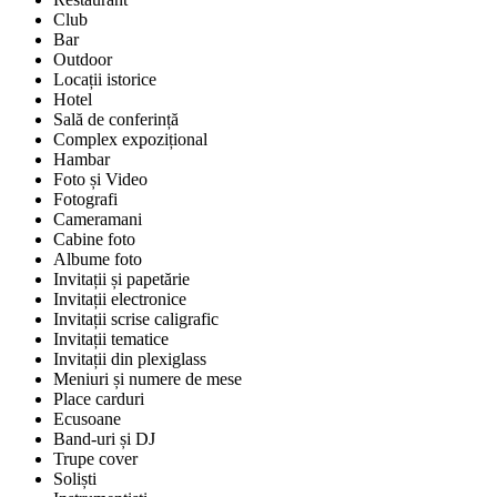
Club
Bar
Outdoor
Locații istorice
Hotel
Sală de conferință
Complex expozițional
Hambar
Foto și Video
Fotografi
Cameramani
Cabine foto
Albume foto
Invitații și papetărie
Invitații electronice
Invitații scrise caligrafic
Invitații tematice
Invitații din plexiglass
Meniuri și numere de mese
Place carduri
Ecusoane
Band-uri și DJ
Trupe cover
Soliști