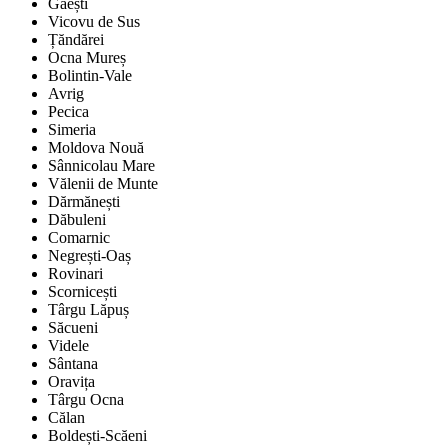
Găești
Vicovu de Sus
Țăndărei
Ocna Mureș
Bolintin-Vale
Avrig
Pecica
Simeria
Moldova Nouă
Sânnicolau Mare
Vălenii de Munte
Dărmănești
Dăbuleni
Comarnic
Negrești-Oaș
Rovinari
Scornicești
Târgu Lăpuș
Săcueni
Videle
Sântana
Oravița
Târgu Ocna
Călan
Boldești-Scăeni