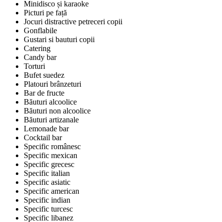
Minidisco și karaoke
Picturi pe față
Jocuri distractive petreceri copii
Gonflabile
Gustari si bauturi copii
Catering
Candy bar
Torturi
Bufet suedez
Platouri brânzeturi
Bar de fructe
Băuturi alcoolice
Băuturi non alcoolice
Băuturi artizanale
Lemonade bar
Cocktail bar
Specific românesc
Specific mexican
Specific grecesc
Specific italian
Specific asiatic
Specific american
Specific indian
Specific turcesc
Specific libanez