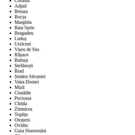
Corabia
Adjud
Breaza
Bocșa
Marghita
Baia Sprie
Bragadiru
Luduș
Urziceni
Vișeu de Sus
Râșnov
Buhuși
Ștefănești
Brad
Șimleu Silvaniei
Vatra Dornei
Mizil
Cisnădie
Pucioasa
Chitila
Zimnicea
Toplița
Otopeni
Ovidiu
Gura Humorului