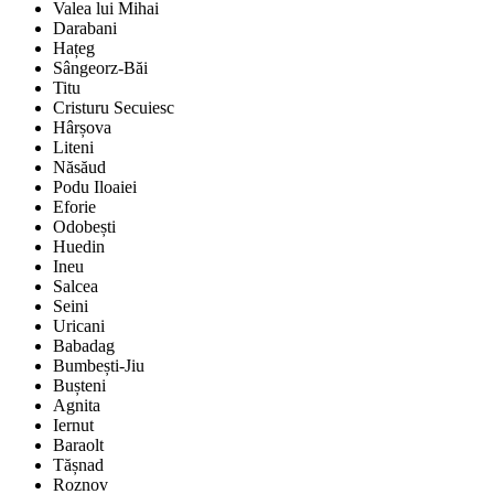
Valea lui Mihai
Darabani
Hațeg
Sângeorz-Băi
Titu
Cristuru Secuiesc
Hârșova
Liteni
Năsăud
Podu Iloaiei
Eforie
Odobești
Huedin
Ineu
Salcea
Seini
Uricani
Babadag
Bumbești-Jiu
Bușteni
Agnita
Iernut
Baraolt
Tășnad
Roznov