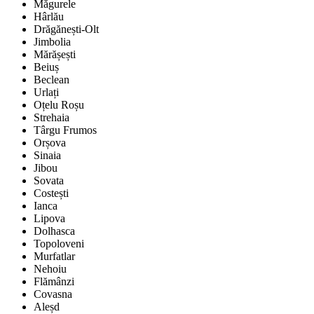
Măgurele
Hârlău
Drăgănești-Olt
Jimbolia
Mărășești
Beiuș
Beclean
Urlați
Oțelu Roșu
Strehaia
Târgu Frumos
Orșova
Sinaia
Jibou
Sovata
Costești
Ianca
Lipova
Dolhasca
Topoloveni
Murfatlar
Nehoiu
Flămânzi
Covasna
Aleșd