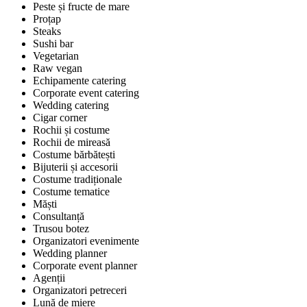
Peste și fructe de mare
Proțap
Steaks
Sushi bar
Vegetarian
Raw vegan
Echipamente catering
Corporate event catering
Wedding catering
Cigar corner
Rochii și costume
Rochii de mireasă
Costume bărbătești
Bijuterii și accesorii
Costume tradiționale
Costume tematice
Măști
Consultanță
Trusou botez
Organizatori evenimente
Wedding planner
Corporate event planner
Agenții
Organizatori petreceri
Lună de miere