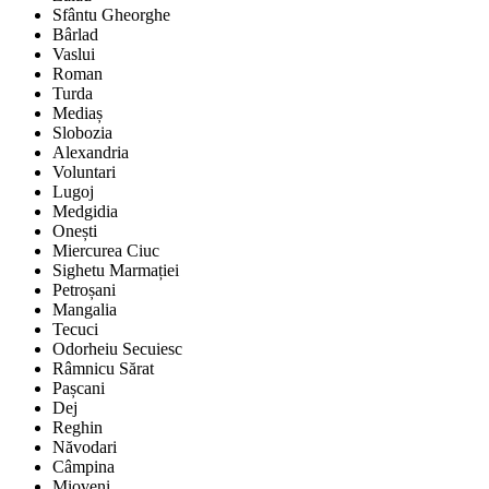
Sfântu Gheorghe
Bârlad
Vaslui
Roman
Turda
Mediaș
Slobozia
Alexandria
Voluntari
Lugoj
Medgidia
Onești
Miercurea Ciuc
Sighetu Marmației
Petroșani
Mangalia
Tecuci
Odorheiu Secuiesc
Râmnicu Sărat
Pașcani
Dej
Reghin
Năvodari
Câmpina
Mioveni