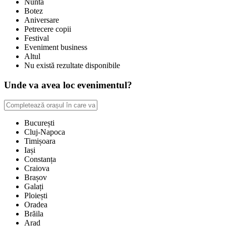
Nuntă
Botez
Aniversare
Petrecere copii
Festival
Eveniment business
Altul
Nu există rezultate disponibile
Unde va avea loc evenimentul?
București
Cluj-Napoca
Timișoara
Iași
Constanța
Craiova
Brașov
Galați
Ploiești
Oradea
Brăila
Arad