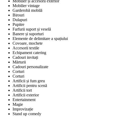
Mobilier și accesorii exterior
Mobilier vintage
Garderobă mobilă
Birouri
Dulapuri
Pupitre
Farfurii suport și veselă
Banere și suporturi
Elemente de delimitare a spațiului
Covoare, mochete
Accesorii textile
Echipament catering
Cadouri invitați
Mărturii
Cadouri personalizate
Corturi
Corturi
Artificii și fum greu
Artificii pentru scenă
Artificii tort
Artificii exterior
Entertainment
Magie
Improvizație
Stand up comedy