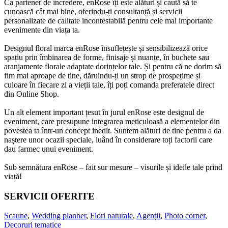
Ca partener de încredere, enRose îți este alături și caută să te
cunoască cât mai bine, oferindu-ți consultanță și servicii
personalizate de calitate incontestabilă pentru cele mai importante
evenimente din viața ta.
Designul floral marca enRose însuflețește și sensibilizează orice
spațiu prin îmbinarea de forme, finisaje și nuanțe, în buchete sau
aranjamente florale adaptate dorințelor tale. Și pentru că ne dorim să
fim mai aproape de tine, dăruindu-ți un strop de prospețime și
culoare în fiecare zi a vieții tale, îți poți comanda preferatele direct
din Online Shop.
Un alt element important țesut în jurul enRose este designul de
eveniment, care presupune integrarea meticuloasă a elementelor din
povestea ta într-un concept inedit. Suntem alături de tine pentru a da
naștere unor ocazii speciale, luând în considerare toți factorii care
dau farmec unui eveniment.
Sub semnătura enRose – fait sur mesure – visurile și ideile tale prind
viață!
SERVICII OFERITE
Scaune
,
Wedding planner
,
Flori naturale
,
Agenții
,
Photo corner
,
Decoruri tematice