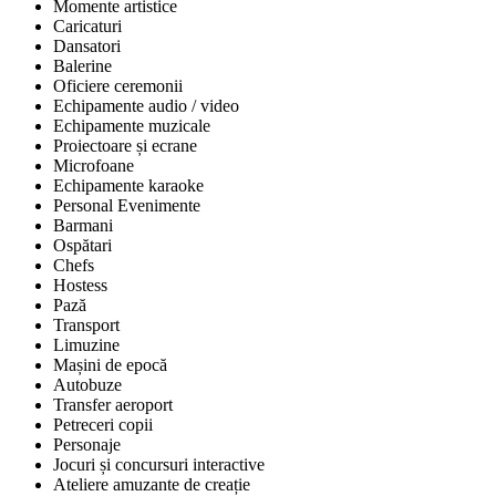
Momente artistice
Caricaturi
Dansatori
Balerine
Oficiere ceremonii
Echipamente audio / video
Echipamente muzicale
Proiectoare și ecrane
Microfoane
Echipamente karaoke
Personal Evenimente
Barmani
Ospătari
Chefs
Hostess
Pază
Transport
Limuzine
Mașini de epocă
Autobuze
Transfer aeroport
Petreceri copii
Personaje
Jocuri și concursuri interactive
Ateliere amuzante de creație