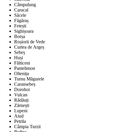
Câmpulung
Caracal
Săcele
Făgăraș
Fetești
Sighișoara
Borșa
Roșiorii de Vede
Curtea de Argeș
Sebeș
Huși
Fălticeni
Pantelimon
Oltenița
Turnu Măgurele
Caransebeș
Dorohoi
Vulcan
Rădăuți
Zărnești
Lupeni
Aiud
Petrila
Câmpia Turzii
Buftea