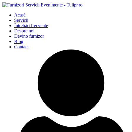
Acasă
Servicii
Întrebări frecvente
Despre noi
Devino furnizor
Blog
Contact