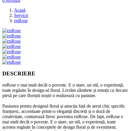
0 recenzii
Acasă
Servicii
enRose
DESCRIERE
enRose e mai mult decât o poveste. E o stare, un stil, o experiență,
toate regăsite în design-ul floral. Livrăm zâmbete și emoții cu fiecare
piesă pe care floriștii noștri o realizează cu pasiune.
Pasiunea pentru designul floral și atracția față de aerul chic specific
franțuesc, accentuate printr-o eleganță discretă și o doză de
creativitate, conturează firesc povestea enRose. De fapt, enRose e
mai mult decât o poveste. E o stare, un stil, o experiență, toate
acestea regăsite în conceptele de design floral și de eveniment.