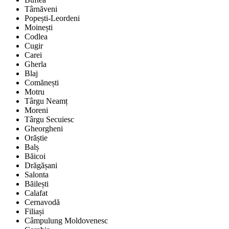
Târnăveni
Popești-Leordeni
Moinești
Codlea
Cugir
Carei
Gherla
Blaj
Comănești
Motru
Târgu Neamț
Moreni
Târgu Secuiesc
Gheorgheni
Orăștie
Balș
Băicoi
Drăgășani
Salonta
Băilești
Calafat
Cernavodă
Filiași
Câmpulung Moldovenesc