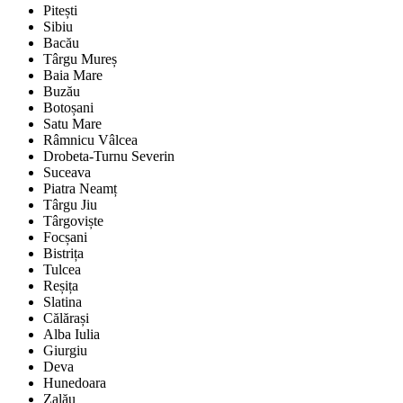
Pitești
Sibiu
Bacău
Târgu Mureș
Baia Mare
Buzău
Botoșani
Satu Mare
Râmnicu Vâlcea
Drobeta-Turnu Severin
Suceava
Piatra Neamț
Târgu Jiu
Târgoviște
Focșani
Bistrița
Tulcea
Reșița
Slatina
Călărași
Alba Iulia
Giurgiu
Deva
Hunedoara
Zalău