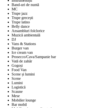
Instrumentiști
Band-uri de nuntă
MC
Trupe jazz
Trupe grecești
Trupe latino
Belly dance
Ansambluri folclorice
Muzică ambientală
DJ
Vans & Stations
Burger van
Ice cream van
Prosecco/Cava/Sampanie bar
Vată de zahăr
Gogoși
Food Van
Scene și lumini
Scene
Lumini
Logistică
Scaune
Mese
Mobilier lounge
Bar mobil