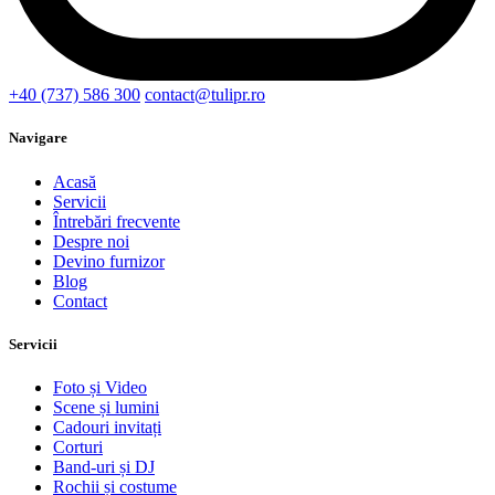
+40 (737) 586 300
contact@tulipr.ro
Navigare
Acasă
Servicii
Întrebări frecvente
Despre noi
Devino furnizor
Blog
Contact
Servicii
Foto și Video
Scene și lumini
Cadouri invitați
Corturi
Band-uri și DJ
Rochii și costume