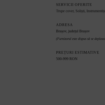
SERVICII OFERITE
Trupe cover
,
Soliști
,
Instrumentișt
ADRESA
Brașov, județul Brașov
(Furnizorul este dispus să se deplasez
PREȚURI ESTIMATIVE
500-999 RON