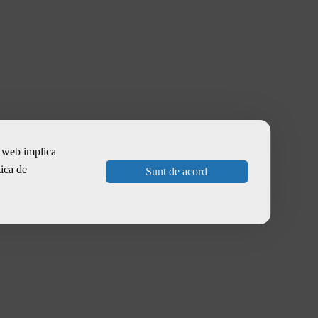
te web implica
tica de
Sunt de acord