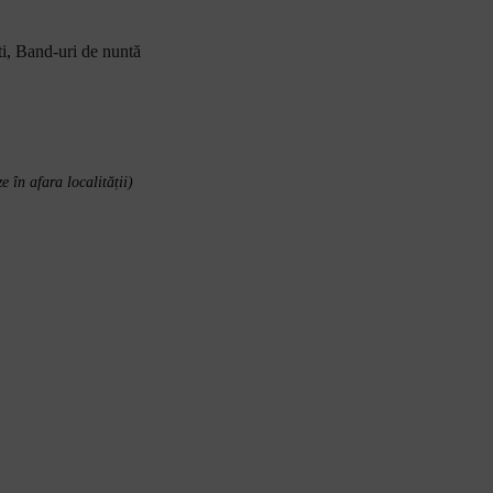
i
,
Band-uri de nuntă
e în afara localității)