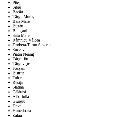
Pitești
Sibiu
Bacău
Târgu Mureș
Baia Mare
Buzău
Botoșani
Satu Mare
Râmnicu Vâlcea
Drobeta-Turnu Severin
Suceava
Piatra Neamț
Târgu Jiu
Târgoviște
Focșani
Bistrița
Tulcea
Reșița
Slatina
Călărași
Alba Iulia
Giurgiu
Deva
Hunedoara
Zalău