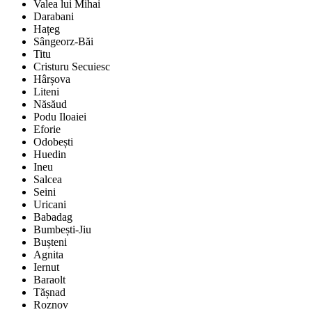
Valea lui Mihai
Darabani
Hațeg
Sângeorz-Băi
Titu
Cristuru Secuiesc
Hârșova
Liteni
Năsăud
Podu Iloaiei
Eforie
Odobești
Huedin
Ineu
Salcea
Seini
Uricani
Babadag
Bumbești-Jiu
Bușteni
Agnita
Iernut
Baraolt
Tășnad
Roznov