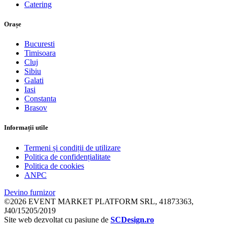
Catering
Orașe
Bucuresti
Timisoara
Cluj
Sibiu
Galati
Iasi
Constanta
Brasov
Informații utile
Termeni și condiții de utilizare
Politica de confidențialitate
Politica de cookies
ANPC
Devino furnizor
©2026 EVENT MARKET PLATFORM SRL, 41873363,
J40/15205/2019
Site web dezvoltat cu pasiune de
SCDesign.ro