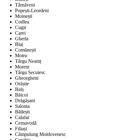
Târnăveni
Popești-Leordeni
Moinești
Codlea
Cugir
Carei
Gherla
Blaj
Comănești
Motru
Târgu Neamț
Moreni
Târgu Secuiesc
Gheorgheni
Orăștie
Balș
Băicoi
Drăgășani
Salonta
Băilești
Calafat
Cernavodă
Filiași
Câmpulung Moldovenesc
Corabia