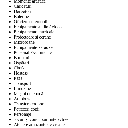
Momente artistice
Caricaturi
Dansatori
Balerine
Oficiere ceremonii
Echipamente audio / video
Echipamente muzicale
Proiectoare și ecrane
Microfoane
Echipamente karaoke
Personal Evenimente
Barmani
Ospătari
Chefs
Hostess
Pază
Transport
Limuzine
Mașini de epocă
Autobuze
Transfer aeroport
Petreceri copii
Personaje
Jocuri și concursuri interactive
Ateliere amuzante de creație