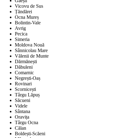
Găești
Vicovu de Sus
Țăndărei
Ocna Mureș
Bolintin-Vale
Avrig
Pecica
Simeria
Moldova Nouă
Sânnicolau Mare
Vălenii de Munte
Dărmănești
Dăbuleni
Comarnic
Negrești-Oaș
Rovinari
Scornicești
Târgu Lăpuș
Săcueni
Videle
Sântana
Oravița
Târgu Ocna
Călan
Boldești-Scăeni