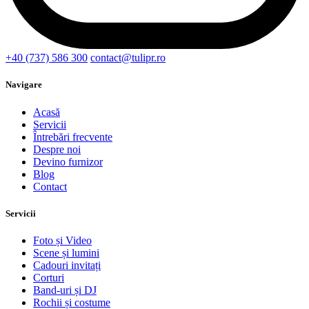
+40 (737) 586 300
contact@tulipr.ro
Navigare
Acasă
Servicii
Întrebări frecvente
Despre noi
Devino furnizor
Blog
Contact
Servicii
Foto și Video
Scene și lumini
Cadouri invitați
Corturi
Band-uri și DJ
Rochii și costume