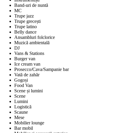
Band-uri de nuntă
MC
Trupe jazz
Trupe grecești
Trupe latino
Belly dance
Ansambluri folclorice
Muzică ambientală
DJ
Vans & Stations
Burger van
Ice cream van
Prosecco/Cava/Sampanie bar
Vată de zahăr
Gogoși
Food Van
Scene și lumini
Scene
Lumini
Logistică
Scaune
Mese
Mobilier lounge
Bar mobil