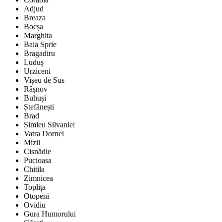
Adjud
Breaza
Bocșa
Marghita
Baia Sprie
Bragadiru
Luduș
Urziceni
Vișeu de Sus
Râșnov
Buhuși
Ștefănești
Brad
Șimleu Silvaniei
Vatra Dornei
Mizil
Cisnădie
Pucioasa
Chitila
Zimnicea
Toplița
Otopeni
Ovidiu
Gura Humorului