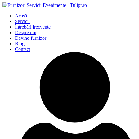
Acasă
Servicii
Întrebări frecvente
Despre noi
Devino furnizor
Blog
Contact