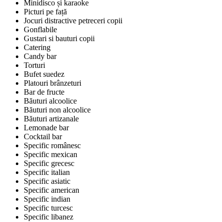
Minidisco și karaoke
Picturi pe față
Jocuri distractive petreceri copii
Gonflabile
Gustari si bauturi copii
Catering
Candy bar
Torturi
Bufet suedez
Platouri brânzeturi
Bar de fructe
Băuturi alcoolice
Băuturi non alcoolice
Băuturi artizanale
Lemonade bar
Cocktail bar
Specific românesc
Specific mexican
Specific grecesc
Specific italian
Specific asiatic
Specific american
Specific indian
Specific turcesc
Specific libanez