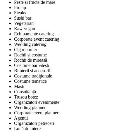
Peste și fructe de mare
Proțap
Steaks
Sushi bar
Vegetarian
Raw vegan
Echipamente catering
Corporate event catering
Wedding catering
Cigar corner
Rochii și costume
Rochii de mireasă
Costume bărbătești
Bijuterii și accesorii
Costume tradiționale
Costume tematice
Măști
Consultanță
Trusou botez
Organizatori evenimente
Wedding planner
Corporate event planner
Agenții
Organizatori petreceri
Lună de miere