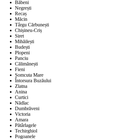
Băbeni
Negrești
Recaș
Măcin
Târgu Cărbunești
Chișineu-Criș
Siret
Mihăilești
Budești
Plopeni
Panciu
Călimănești
Fieni
Șomcuta Mare
Întorsura Buzăului
Zlatna
Anina
Curtici
Nădlac
Dumbrăveni
Victoria
Amara
Pătârlagele
Techirghiol
Pogoanele