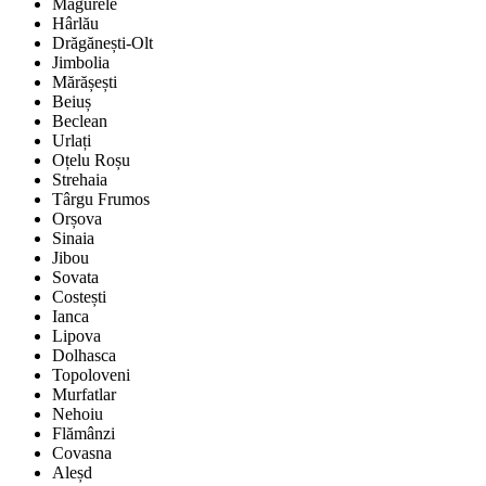
Măgurele
Hârlău
Drăgănești-Olt
Jimbolia
Mărășești
Beiuș
Beclean
Urlați
Oțelu Roșu
Strehaia
Târgu Frumos
Orșova
Sinaia
Jibou
Sovata
Costești
Ianca
Lipova
Dolhasca
Topoloveni
Murfatlar
Nehoiu
Flămânzi
Covasna
Aleșd