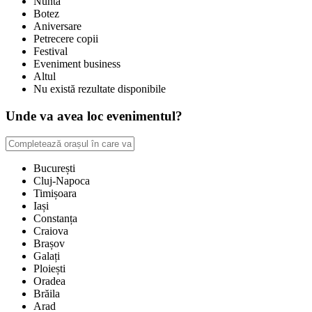
Nuntă
Botez
Aniversare
Petrecere copii
Festival
Eveniment business
Altul
Nu există rezultate disponibile
Unde va avea loc evenimentul?
București
Cluj-Napoca
Timișoara
Iași
Constanța
Craiova
Brașov
Galați
Ploiești
Oradea
Brăila
Arad