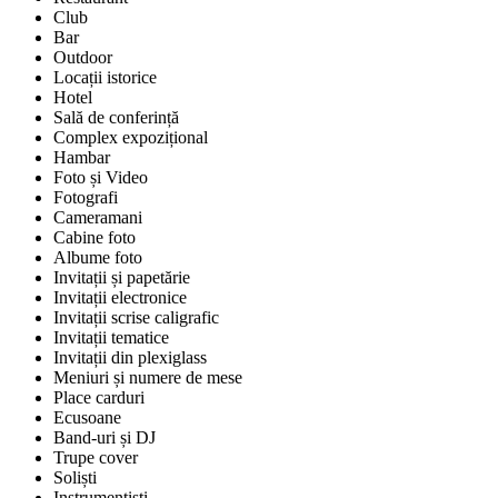
Club
Bar
Outdoor
Locații istorice
Hotel
Sală de conferință
Complex expozițional
Hambar
Foto și Video
Fotografi
Cameramani
Cabine foto
Albume foto
Invitații și papetărie
Invitații electronice
Invitații scrise caligrafic
Invitații tematice
Invitații din plexiglass
Meniuri și numere de mese
Place carduri
Ecusoane
Band-uri și DJ
Trupe cover
Soliști
Instrumentiști