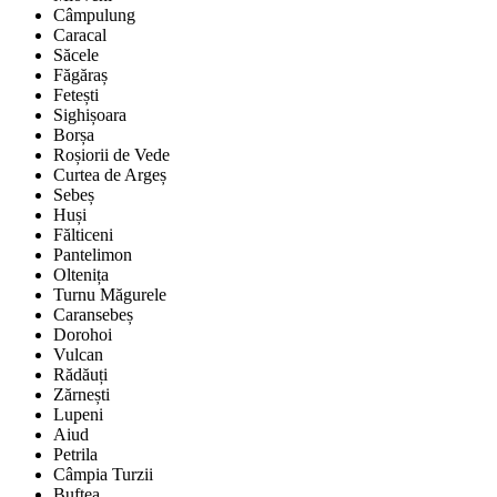
Câmpulung
Caracal
Săcele
Făgăraș
Fetești
Sighișoara
Borșa
Roșiorii de Vede
Curtea de Argeș
Sebeș
Huși
Fălticeni
Pantelimon
Oltenița
Turnu Măgurele
Caransebeș
Dorohoi
Vulcan
Rădăuți
Zărnești
Lupeni
Aiud
Petrila
Câmpia Turzii
Buftea