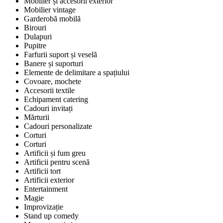
Mobilier și accesorii exterior
Mobilier vintage
Garderobă mobilă
Birouri
Dulapuri
Pupitre
Farfurii suport și veselă
Banere și suporturi
Elemente de delimitare a spațiului
Covoare, mochete
Accesorii textile
Echipament catering
Cadouri invitați
Mărturii
Cadouri personalizate
Corturi
Corturi
Artificii și fum greu
Artificii pentru scenă
Artificii tort
Artificii exterior
Entertainment
Magie
Improvizație
Stand up comedy