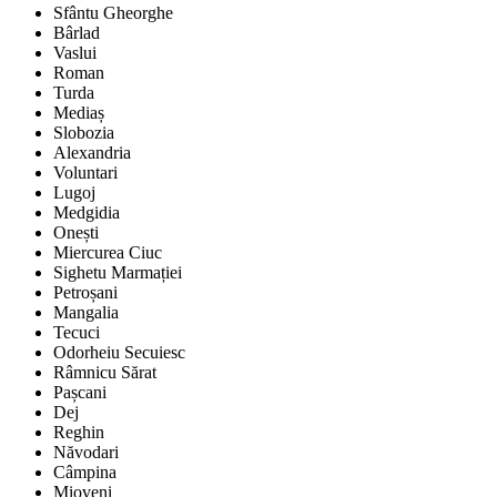
Sfântu Gheorghe
Bârlad
Vaslui
Roman
Turda
Mediaș
Slobozia
Alexandria
Voluntari
Lugoj
Medgidia
Onești
Miercurea Ciuc
Sighetu Marmației
Petroșani
Mangalia
Tecuci
Odorheiu Secuiesc
Râmnicu Sărat
Pașcani
Dej
Reghin
Năvodari
Câmpina
Mioveni