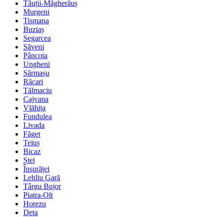
Tăuții-Măgherăuș
Murgeni
Tismana
Buziaș
Segarcea
Săveni
Pâncota
Ungheni
Sărmașu
Răcari
Tălmaciu
Cajvana
Vlăhița
Fundulea
Livada
Făget
Teiuș
Bicaz
Ștei
Însurăței
Lehliu Gară
Târgu Bujor
Piatra-Olt
Horezu
Deta