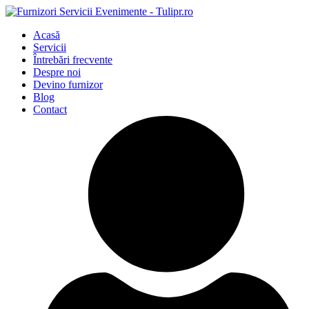
Acasă
Servicii
Întrebări frecvente
Despre noi
Devino furnizor
Blog
Contact