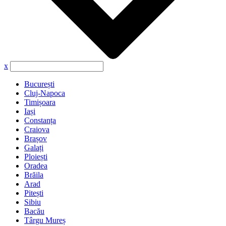
x
București
Cluj-Napoca
Timișoara
Iași
Constanța
Craiova
Brașov
Galați
Ploiești
Oradea
Brăila
Arad
Pitești
Sibiu
Bacău
Târgu Mureș