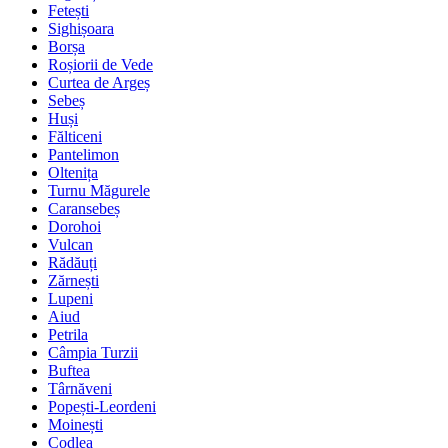
Fetești
Sighișoara
Borșa
Roșiorii de Vede
Curtea de Argeș
Sebeș
Huși
Fălticeni
Pantelimon
Oltenița
Turnu Măgurele
Caransebeș
Dorohoi
Vulcan
Rădăuți
Zărnești
Lupeni
Aiud
Petrila
Câmpia Turzii
Buftea
Târnăveni
Popești-Leordeni
Moinești
Codlea