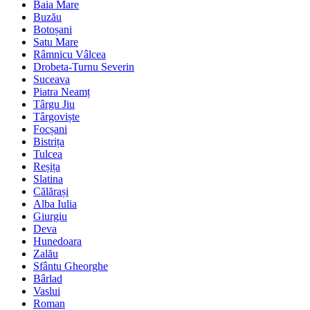
Baia Mare
Buzău
Botoșani
Satu Mare
Râmnicu Vâlcea
Drobeta-Turnu Severin
Suceava
Piatra Neamț
Târgu Jiu
Târgoviște
Focșani
Bistrița
Tulcea
Reșița
Slatina
Călărași
Alba Iulia
Giurgiu
Deva
Hunedoara
Zalău
Sfântu Gheorghe
Bârlad
Vaslui
Roman