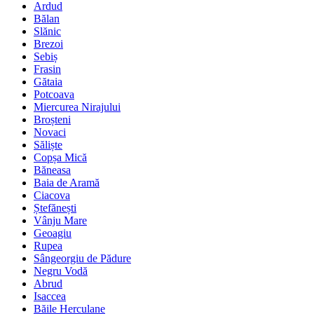
Ardud
Bălan
Slănic
Brezoi
Sebiș
Frasin
Gătaia
Potcoava
Miercurea Nirajului
Broșteni
Novaci
Săliște
Copșa Mică
Băneasa
Baia de Aramă
Ciacova
Ștefănești
Vânju Mare
Geoagiu
Rupea
Sângeorgiu de Pădure
Negru Vodă
Abrud
Isaccea
Băile Herculane