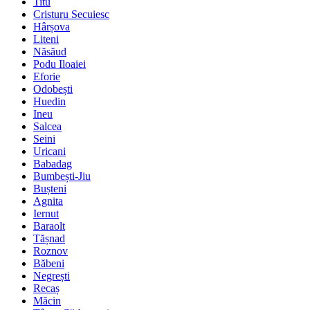
Titu
Cristuru Secuiesc
Hârșova
Liteni
Năsăud
Podu Iloaiei
Eforie
Odobești
Huedin
Ineu
Salcea
Seini
Uricani
Babadag
Bumbești-Jiu
Bușteni
Agnita
Iernut
Baraolt
Tășnad
Roznov
Băbeni
Negrești
Recaș
Măcin