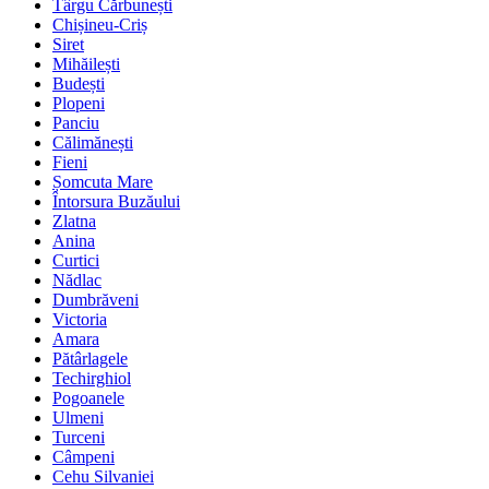
Târgu Cărbunești
Chișineu-Criș
Siret
Mihăilești
Budești
Plopeni
Panciu
Călimănești
Fieni
Șomcuta Mare
Întorsura Buzăului
Zlatna
Anina
Curtici
Nădlac
Dumbrăveni
Victoria
Amara
Pătârlagele
Techirghiol
Pogoanele
Ulmeni
Turceni
Câmpeni
Cehu Silvaniei