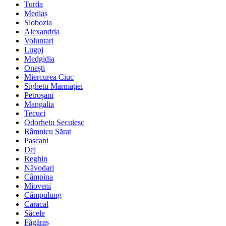
Turda
Mediaș
Slobozia
Alexandria
Voluntari
Lugoj
Medgidia
Onești
Miercurea Ciuc
Sighetu Marmației
Petroșani
Mangalia
Tecuci
Odorheiu Secuiesc
Râmnicu Sărat
Pașcani
Dej
Reghin
Năvodari
Câmpina
Mioveni
Câmpulung
Caracal
Săcele
Făgăraș