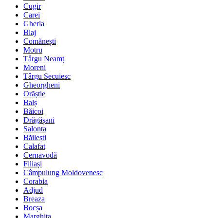
Cugir
Carei
Gherla
Blaj
Comănești
Motru
Târgu Neamț
Moreni
Târgu Secuiesc
Gheorgheni
Orăștie
Balș
Băicoi
Drăgășani
Salonta
Băilești
Calafat
Cernavodă
Filiași
Câmpulung Moldovenesc
Corabia
Adjud
Breaza
Bocșa
Marghita