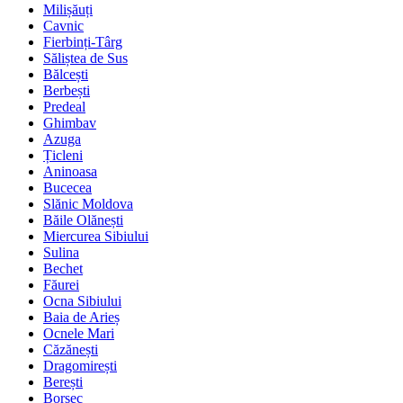
Milișăuți
Cavnic
Fierbinți-Târg
Săliștea de Sus
Bălcești
Berbești
Predeal
Ghimbav
Azuga
Țicleni
Aninoasa
Bucecea
Slănic Moldova
Băile Olănești
Miercurea Sibiului
Sulina
Bechet
Făurei
Ocna Sibiului
Baia de Arieș
Ocnele Mari
Căzănești
Dragomirești
Berești
Borsec