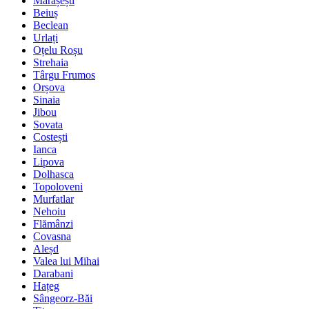
Mărășești
Beiuș
Beclean
Urlați
Oțelu Roșu
Strehaia
Târgu Frumos
Orșova
Sinaia
Jibou
Sovata
Costești
Ianca
Lipova
Dolhasca
Topoloveni
Murfatlar
Nehoiu
Flămânzi
Covasna
Aleșd
Valea lui Mihai
Darabani
Hațeg
Sângeorz-Băi