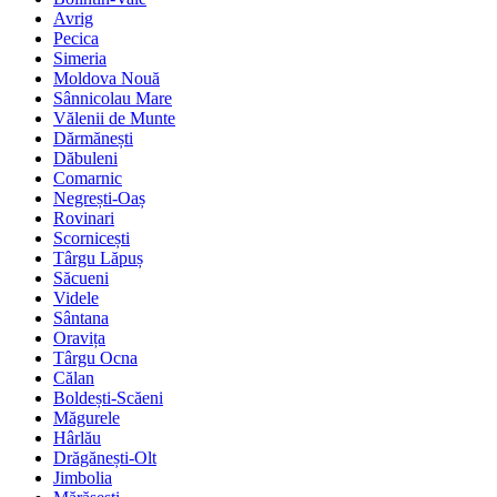
Avrig
Pecica
Simeria
Moldova Nouă
Sânnicolau Mare
Vălenii de Munte
Dărmănești
Dăbuleni
Comarnic
Negrești-Oaș
Rovinari
Scornicești
Târgu Lăpuș
Săcueni
Videle
Sântana
Oravița
Târgu Ocna
Călan
Boldești-Scăeni
Măgurele
Hârlău
Drăgănești-Olt
Jimbolia