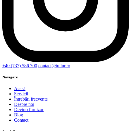
+40 (737) 586 300
contact@tulipr.ro
Navigare
Acasă
Servicii
Întrebări frecvente
Despre noi
Devino furnizor
Blog
Contact