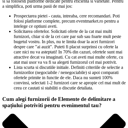
si sa folosesti platforme dedicate pentru eficienta si varietate. Pentru
a simplifica, poti urma pasii de mai jos:
Prospectarea pietei - cauta, intreaba, cere recomandari. Poti
folosi platforme complete, precum eventmarket.ro pentru a
intelege ce optiuni aveti.
Solicitarea ofertelor. Solicitati oferte de la cat mai multi
furnizori, chiar si de la cei care par sub sau foarte mult peste
bugetul vostru. In plus, nu te limita doar la acei furnizori
despre care "ai auzit". Puteti fi placut surprinsi cu oferte la
care nici nu va asteptati! In 70% din cazuri, ofertele sunt mai
atractive decat va imaginati. Cu cat aveti mai multe oferte, cu
atat mai usor va va fi sa alegeti furnizorul cel mai potrivit.
Lista scurta si discutiile initiale. Definiti criteriile de selectie a
furnizorilor (negociabile / nenegociabile) si apoi comparati
ofertele primite in functie de ele. Daca nu sunteti 100%
convinsi, selectati 1-2 furnizori care se apropie cel mai mult de
ceea ce cautati si stabiliti o discutie detaliata.
Cum alegi furnizorii de Elemente de delimitare a
spațiului potriviti pentru evenimentul tau?