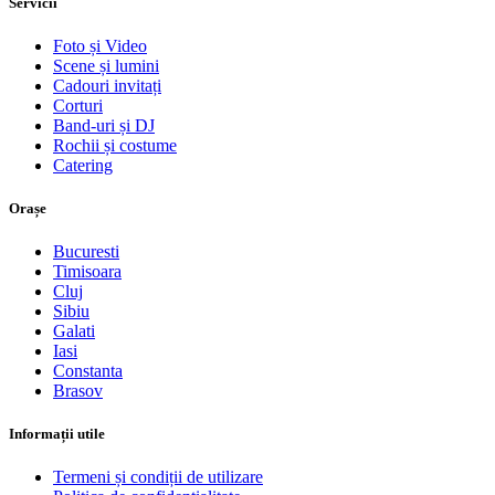
Servicii
Foto și Video
Scene și lumini
Cadouri invitați
Corturi
Band-uri și DJ
Rochii și costume
Catering
Orașe
Bucuresti
Timisoara
Cluj
Sibiu
Galati
Iasi
Constanta
Brasov
Informații utile
Termeni și condiții de utilizare