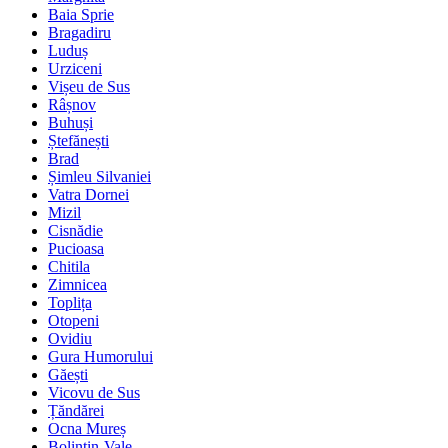
Baia Sprie
Bragadiru
Luduș
Urziceni
Vișeu de Sus
Râșnov
Buhuși
Ștefănești
Brad
Șimleu Silvaniei
Vatra Dornei
Mizil
Cisnădie
Pucioasa
Chitila
Zimnicea
Toplița
Otopeni
Ovidiu
Gura Humorului
Găești
Vicovu de Sus
Țăndărei
Ocna Mureș
Bolintin-Vale