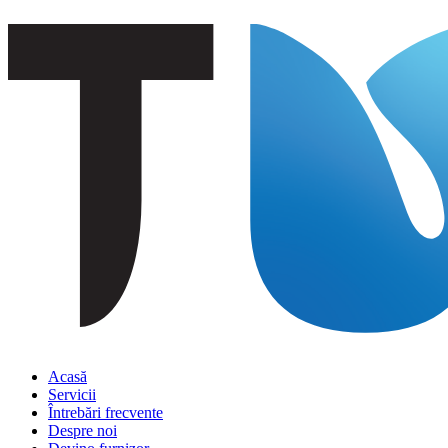
Acasă
Servicii
Întrebări frecvente
Despre noi