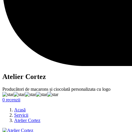
Atelier Cortez
Producători de macarons și ciocolată personalizata cu logo
0 recenzii
Acasă
Servicii
Atelier Cortez