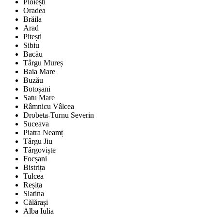
Ploiești
Oradea
Brăila
Arad
Pitești
Sibiu
Bacău
Târgu Mureș
Baia Mare
Buzău
Botoșani
Satu Mare
Râmnicu Vâlcea
Drobeta-Turnu Severin
Suceava
Piatra Neamț
Târgu Jiu
Târgoviște
Focșani
Bistrița
Tulcea
Reșița
Slatina
Călărași
Alba Iulia