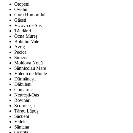
Otopeni
Ovidiu
Gura Humorului
Găești
Vicovu de Sus
Țăndărei
Ocna Mureș
Bolintin-Vale
Avrig
Pecica
Simeria
Moldova Nouă
Sânnicolau Mare
Vălenii de Munte
Dărmănești
Dăbuleni
Comarnic
Negrești-Oaș
Rovinari
Scornicești
Târgu Lăpuș
Săcueni
Videle
Sântana
Oravița