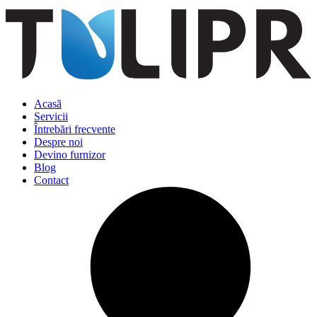
Acasă
Servicii
Întrebări frecvente
Despre noi
Devino furnizor
Blog
Contact