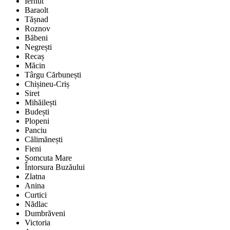
Iernut
Baraolt
Tășnad
Roznov
Băbeni
Negrești
Recaș
Măcin
Târgu Cărbunești
Chișineu-Criș
Siret
Mihăilești
Budești
Plopeni
Panciu
Călimănești
Fieni
Șomcuta Mare
Întorsura Buzăului
Zlatna
Anina
Curtici
Nădlac
Dumbrăveni
Victoria