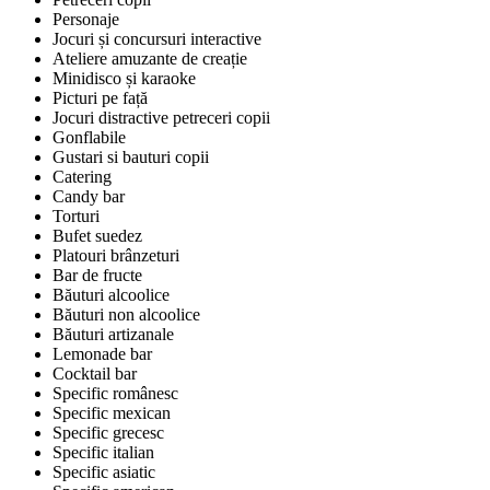
Personaje
Jocuri și concursuri interactive
Ateliere amuzante de creație
Minidisco și karaoke
Picturi pe față
Jocuri distractive petreceri copii
Gonflabile
Gustari si bauturi copii
Catering
Candy bar
Torturi
Bufet suedez
Platouri brânzeturi
Bar de fructe
Băuturi alcoolice
Băuturi non alcoolice
Băuturi artizanale
Lemonade bar
Cocktail bar
Specific românesc
Specific mexican
Specific grecesc
Specific italian
Specific asiatic