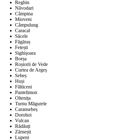
Reghin
Năvodari
Câmpina
Mioveni
Câmpulung
Caracal
Săcele
Făgăraș
Fetești
Sighișoara
Borșa
Roșiorii de Vede
Curtea de Argeș
Sebeș
Huși
Fălticeni
Pantelimon
Oltenița
Turnu Măgurele
Caransebeș
Dorohoi
Vulcan
Rădăuți
Zărnești
Lupeni