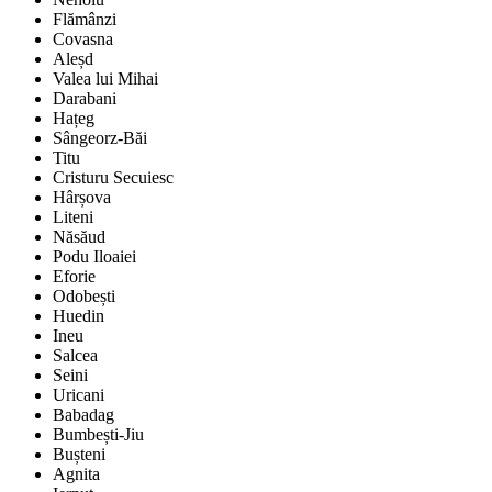
Flămânzi
Covasna
Aleșd
Valea lui Mihai
Darabani
Hațeg
Sângeorz-Băi
Titu
Cristuru Secuiesc
Hârșova
Liteni
Năsăud
Podu Iloaiei
Eforie
Odobești
Huedin
Ineu
Salcea
Seini
Uricani
Babadag
Bumbești-Jiu
Bușteni
Agnita