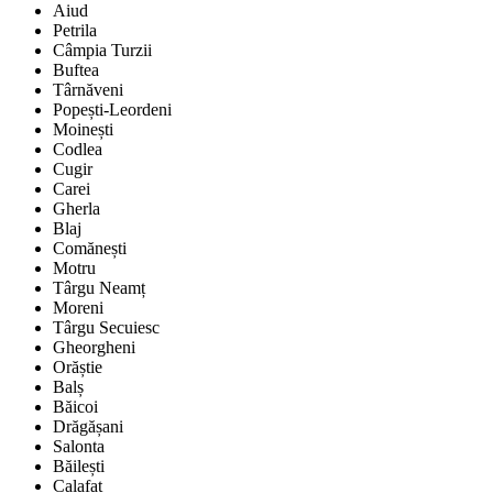
Aiud
Petrila
Câmpia Turzii
Buftea
Târnăveni
Popești-Leordeni
Moinești
Codlea
Cugir
Carei
Gherla
Blaj
Comănești
Motru
Târgu Neamț
Moreni
Târgu Secuiesc
Gheorgheni
Orăștie
Balș
Băicoi
Drăgășani
Salonta
Băilești
Calafat