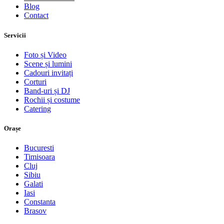
Blog
Contact
Servicii
Foto și Video
Scene și lumini
Cadouri invitați
Corturi
Band-uri și DJ
Rochii și costume
Catering
Orașe
Bucuresti
Timisoara
Cluj
Sibiu
Galati
Iasi
Constanta
Brasov