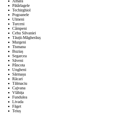
Amara
Pătârlagele
Techirghiol
Pogoanele
Ulmeni
Turceni
Câmpeni
Cehu Silvaniei
Tăuții-Măgherăuș
Murgeni
Tismana
Buziaș
Segarcea
Săveni
Pâncota
Ungheni
Sărmașu
Răcari
Tălmaciu
Cajvana
Vlăhița
Fundulea
Livada
Făget
Teiuș