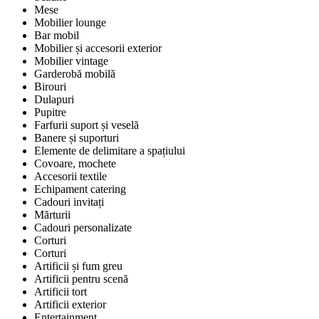
Mese
Mobilier lounge
Bar mobil
Mobilier și accesorii exterior
Mobilier vintage
Garderobă mobilă
Birouri
Dulapuri
Pupitre
Farfurii suport și veselă
Banere și suporturi
Elemente de delimitare a spațiului
Covoare, mochete
Accesorii textile
Echipament catering
Cadouri invitați
Mărturii
Cadouri personalizate
Corturi
Corturi
Artificii și fum greu
Artificii pentru scenă
Artificii tort
Artificii exterior
Entertainment