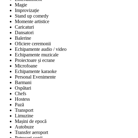
Magie
Improvizație
Stand up comedy
Momente artistice
Caricaturi
Dansatori
Balerine
Oficiere ceremonii
Echipamente audio / video
Echipamente muzicale
Proiectoare și ecrane
Microfoane
Echipamente karaoke
Personal Evenimente
Barmani
Ospătari
Chefs
Hostess
Pază
Transport
Limuzine
Mașini de epocă
Autobuze
Transfer aeroport
Petreceri copii