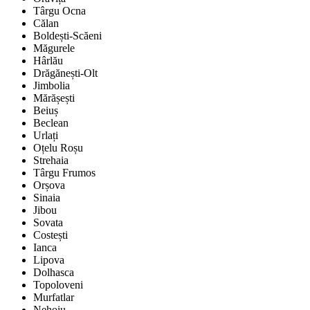
Târgu Ocna
Călan
Boldești-Scăeni
Măgurele
Hârlău
Drăgănești-Olt
Jimbolia
Mărășești
Beiuș
Beclean
Urlați
Oțelu Roșu
Strehaia
Târgu Frumos
Orșova
Sinaia
Jibou
Sovata
Costești
Ianca
Lipova
Dolhasca
Topoloveni
Murfatlar
Nehoiu