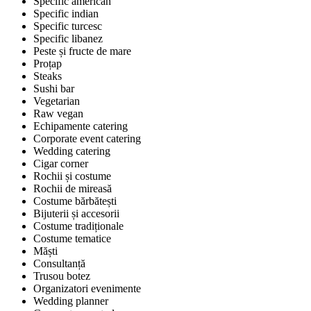
Specific american
Specific indian
Specific turcesc
Specific libanez
Peste și fructe de mare
Proțap
Steaks
Sushi bar
Vegetarian
Raw vegan
Echipamente catering
Corporate event catering
Wedding catering
Cigar corner
Rochii și costume
Rochii de mireasă
Costume bărbătești
Bijuterii și accesorii
Costume tradiționale
Costume tematice
Măști
Consultanță
Trusou botez
Organizatori evenimente
Wedding planner