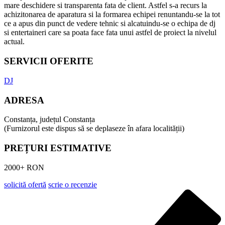
mare deschidere si transparenta fata de client. Astfel s-a recurs la
achizitonarea de aparatura si la formarea echipei renuntandu-se la tot
ce a apus din punct de vedere tehnic si alcatuindu-se o echipa de dj
si entertaineri care sa poata face fata unui astfel de proiect la nivelul
actual.
SERVICII OFERITE
DJ
ADRESA
Constanța, județul Constanța
(Furnizorul este dispus să se deplaseze în afara localității)
PREȚURI ESTIMATIVE
2000+ RON
solicită ofertă
scrie o recenzie