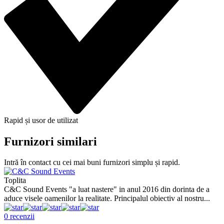
Rapid și usor de utilizat
Furnizori similari
Intră în contact cu cei mai buni furnizori simplu și rapid.
Toplita
B
C&C Sound Events "a luat nastere" in anul 2016 din dorinta de a
C
aduce visele oamenilor la realitate. Principalul obiectiv al nostru...
p
c
0 recenzii