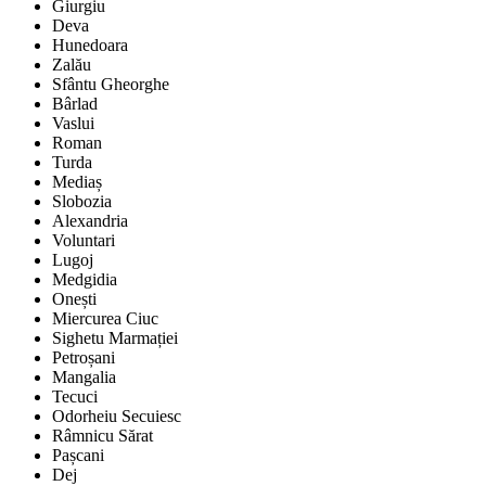
Giurgiu
Deva
Hunedoara
Zalău
Sfântu Gheorghe
Bârlad
Vaslui
Roman
Turda
Mediaș
Slobozia
Alexandria
Voluntari
Lugoj
Medgidia
Onești
Miercurea Ciuc
Sighetu Marmației
Petroșani
Mangalia
Tecuci
Odorheiu Secuiesc
Râmnicu Sărat
Pașcani
Dej