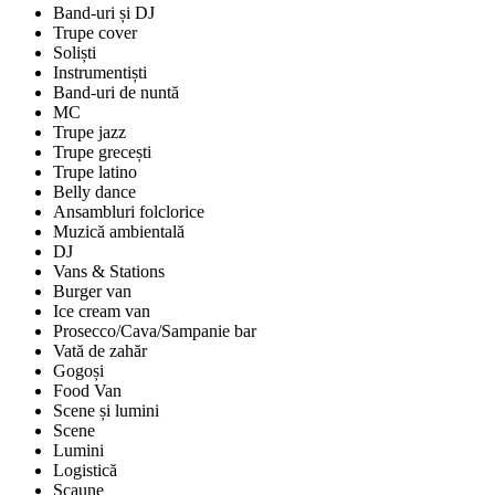
Band-uri și DJ
Trupe cover
Soliști
Instrumentiști
Band-uri de nuntă
MC
Trupe jazz
Trupe grecești
Trupe latino
Belly dance
Ansambluri folclorice
Muzică ambientală
DJ
Vans & Stations
Burger van
Ice cream van
Prosecco/Cava/Sampanie bar
Vată de zahăr
Gogoși
Food Van
Scene și lumini
Scene
Lumini
Logistică
Scaune