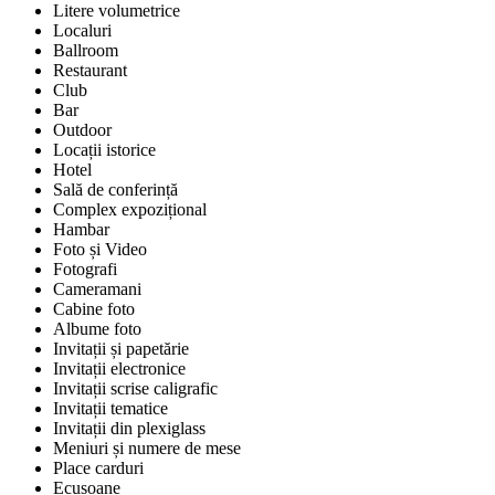
Litere volumetrice
Localuri
Ballroom
Restaurant
Club
Bar
Outdoor
Locații istorice
Hotel
Sală de conferință
Complex expozițional
Hambar
Foto și Video
Fotografi
Cameramani
Cabine foto
Albume foto
Invitații și papetărie
Invitații electronice
Invitații scrise caligrafic
Invitații tematice
Invitații din plexiglass
Meniuri și numere de mese
Place carduri
Ecusoane