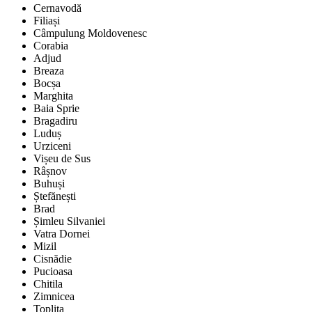
Cernavodă
Filiași
Câmpulung Moldovenesc
Corabia
Adjud
Breaza
Bocșa
Marghita
Baia Sprie
Bragadiru
Luduș
Urziceni
Vișeu de Sus
Râșnov
Buhuși
Ștefănești
Brad
Șimleu Silvaniei
Vatra Dornei
Mizil
Cisnădie
Pucioasa
Chitila
Zimnicea
Toplița