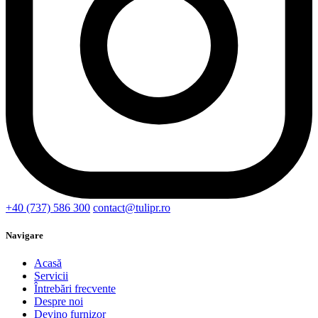
+40 (737) 586 300
contact@tulipr.ro
Navigare
Acasă
Servicii
Întrebări frecvente
Despre noi
Devino furnizor