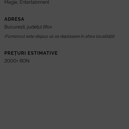
Magie
,
Entertainment
ADRESA
furn
București, județul Ilfov
(Furnizorul este dispus să se deplaseze în afara localității)
PREȚURI ESTIMATIVE
2000+ RON