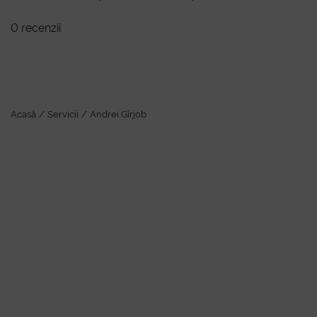
0 recenzii
Servi
Acasă
Servicii
Andrei Gîrjob