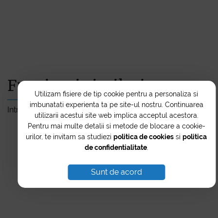
Furnizori similari
Utilizam fisiere de tip cookie pentru a personaliza si
imbunatati experienta ta pe site-ul nostru. Continuarea
Intră în contact cu cei mai buni furnizori simplu și rapid.
utilizarii acestui site web implica acceptul acestora.
Pentru mai multe detalii si metode de blocare a cookie-
urilor, te invitam sa studiezi
politica de cookies
si
politica
de confidentialitate
.
Sunt de acord