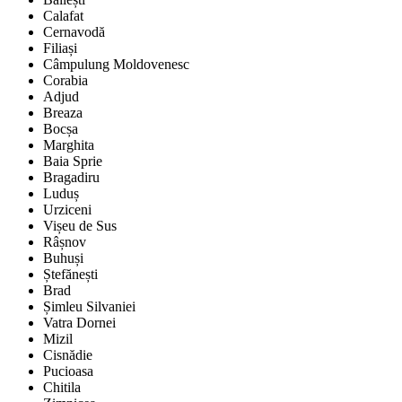
Calafat
Cernavodă
Filiași
Câmpulung Moldovenesc
Corabia
Adjud
Breaza
Bocșa
Marghita
Baia Sprie
Bragadiru
Luduș
Urziceni
Vișeu de Sus
Râșnov
Buhuși
Ștefănești
Brad
Șimleu Silvaniei
Vatra Dornei
Mizil
Cisnădie
Pucioasa
Chitila