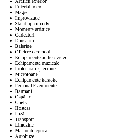
Artificii exterior
Entertainment
Magie
Improvizație
Stand up comedy
Momente artistice
Caricaturi
Dansatori
Balerine
Oficiere ceremonii
Echipamente audio / video
Echipamente muzicale
Proiectoare și ecrane
Microfoane
Echipamente karaoke
Personal Evenimente
Barmani
Ospătari
Chefs
Hostess
Pază
Transport
Limuzine
Mașini de epocă
Autobuze