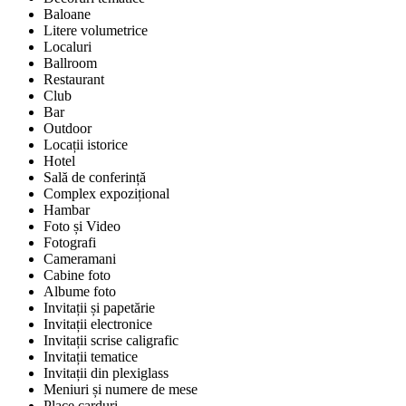
Baloane
Litere volumetrice
Localuri
Ballroom
Restaurant
Club
Bar
Outdoor
Locații istorice
Hotel
Sală de conferință
Complex expozițional
Hambar
Foto și Video
Fotografi
Cameramani
Cabine foto
Albume foto
Invitații și papetărie
Invitații electronice
Invitații scrise caligrafic
Invitații tematice
Invitații din plexiglass
Meniuri și numere de mese
Place carduri