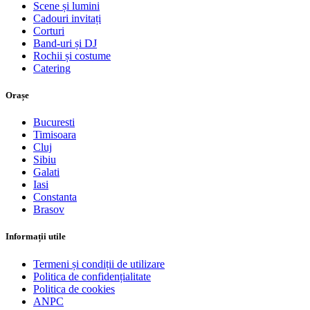
Scene și lumini
Cadouri invitați
Corturi
Band-uri și DJ
Rochii și costume
Catering
Orașe
Bucuresti
Timisoara
Cluj
Sibiu
Galati
Iasi
Constanta
Brasov
Informații utile
Termeni și condiții de utilizare
Politica de confidențialitate
Politica de cookies
ANPC