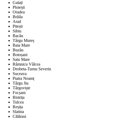
Galați
Ploiești
Oradea
Brăila
Arad
Pitești
Sibiu
Bacău
Târgu Mureș
Baia Mare
Buzău
Botoșani
Satu Mare
Râmnicu Vâlcea
Drobeta-Turnu Severin
Suceava
Piatra Neamț
Târgu Jiu
Târgoviște
Focșani
Bistrița
Tulcea
Reșița
Slatina
Călărași