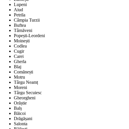
Lupeni
Aiud
Petrila
Câmpia Turzii
Buftea
Târnăveni
Popești-Leordeni
Moinești
Codlea
Cugir
Carei
Gherla
Blaj
Comănești
Motru
Târgu Neamț
Moreni
Târgu Secuiesc
Gheorgheni
Orăștie
Balș
Băicoi
Drăgășani
Salonta
Băilești