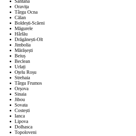
Sântana
Oravița
Târgu Ocna
Călan
Boldești-Scăeni
Măgurele
Hârlău
Drăgănești-Olt
Jimbolia
Mărășești
Beiuș
Beclean
Urlați
Oțelu Roșu
Strehaia
Târgu Frumos
Orșova
Sinaia
Jibou
Sovata
Costești
Ianca
Lipova
Dolhasca
Topoloveni