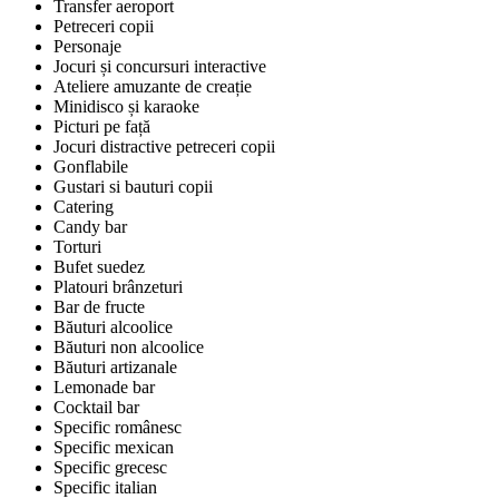
Transfer aeroport
Petreceri copii
Personaje
Jocuri și concursuri interactive
Ateliere amuzante de creație
Minidisco și karaoke
Picturi pe față
Jocuri distractive petreceri copii
Gonflabile
Gustari si bauturi copii
Catering
Candy bar
Torturi
Bufet suedez
Platouri brânzeturi
Bar de fructe
Băuturi alcoolice
Băuturi non alcoolice
Băuturi artizanale
Lemonade bar
Cocktail bar
Specific românesc
Specific mexican
Specific grecesc
Specific italian