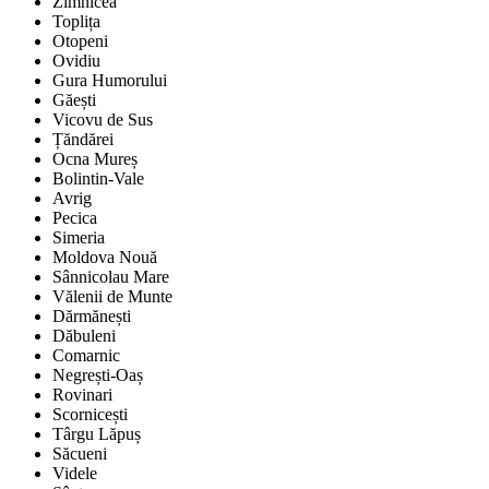
Zimnicea
Toplița
Otopeni
Ovidiu
Gura Humorului
Găești
Vicovu de Sus
Țăndărei
Ocna Mureș
Bolintin-Vale
Avrig
Pecica
Simeria
Moldova Nouă
Sânnicolau Mare
Vălenii de Munte
Dărmănești
Dăbuleni
Comarnic
Negrești-Oaș
Rovinari
Scornicești
Târgu Lăpuș
Săcueni
Videle