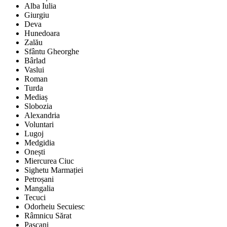
Alba Iulia
Giurgiu
Deva
Hunedoara
Zalău
Sfântu Gheorghe
Bârlad
Vaslui
Roman
Turda
Mediaș
Slobozia
Alexandria
Voluntari
Lugoj
Medgidia
Onești
Miercurea Ciuc
Sighetu Marmației
Petroșani
Mangalia
Tecuci
Odorheiu Secuiesc
Râmnicu Sărat
Pașcani