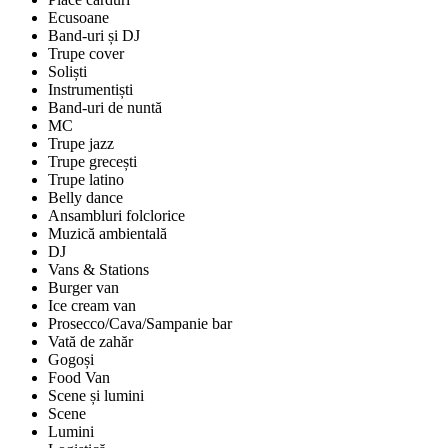
Ecusoane
Band-uri și DJ
Trupe cover
Soliști
Instrumentiști
Band-uri de nuntă
MC
Trupe jazz
Trupe grecești
Trupe latino
Belly dance
Ansambluri folclorice
Muzică ambientală
DJ
Vans & Stations
Burger van
Ice cream van
Prosecco/Cava/Sampanie bar
Vată de zahăr
Gogoși
Food Van
Scene și lumini
Scene
Lumini