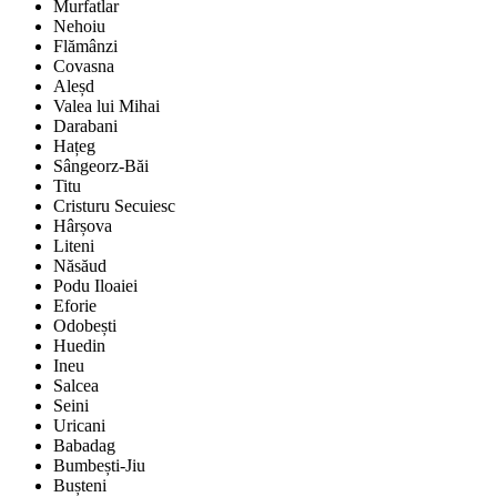
Murfatlar
Nehoiu
Flămânzi
Covasna
Aleșd
Valea lui Mihai
Darabani
Hațeg
Sângeorz-Băi
Titu
Cristuru Secuiesc
Hârșova
Liteni
Năsăud
Podu Iloaiei
Eforie
Odobești
Huedin
Ineu
Salcea
Seini
Uricani
Babadag
Bumbești-Jiu
Bușteni