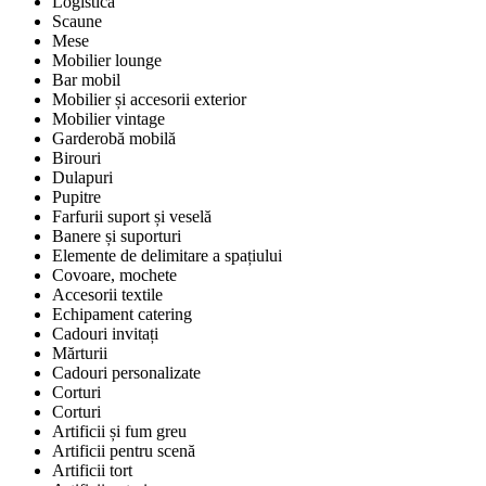
Logistică
Scaune
Mese
Mobilier lounge
Bar mobil
Mobilier și accesorii exterior
Mobilier vintage
Garderobă mobilă
Birouri
Dulapuri
Pupitre
Farfurii suport și veselă
Banere și suporturi
Elemente de delimitare a spațiului
Covoare, mochete
Accesorii textile
Echipament catering
Cadouri invitați
Mărturii
Cadouri personalizate
Corturi
Corturi
Artificii și fum greu
Artificii pentru scenă
Artificii tort