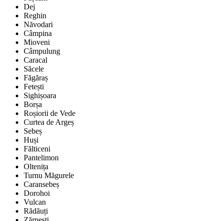
Dej
Reghin
Năvodari
Câmpina
Mioveni
Câmpulung
Caracal
Săcele
Făgăraș
Fetești
Sighișoara
Borșa
Roșiorii de Vede
Curtea de Argeș
Sebeș
Huși
Fălticeni
Pantelimon
Oltenița
Turnu Măgurele
Caransebeș
Dorohoi
Vulcan
Rădăuți
Zărnești