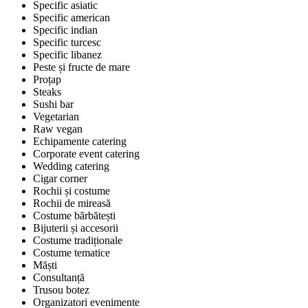
Specific asiatic
Specific american
Specific indian
Specific turcesc
Specific libanez
Peste și fructe de mare
Proțap
Steaks
Sushi bar
Vegetarian
Raw vegan
Echipamente catering
Corporate event catering
Wedding catering
Cigar corner
Rochii și costume
Rochii de mireasă
Costume bărbătești
Bijuterii și accesorii
Costume tradiționale
Costume tematice
Măști
Consultanță
Trusou botez
Organizatori evenimente