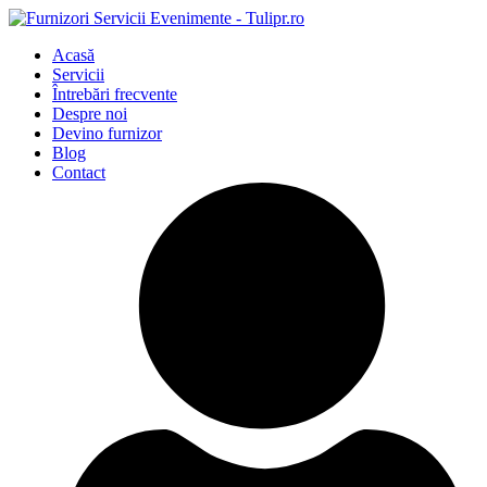
Acasă
Servicii
Întrebări frecvente
Despre noi
Devino furnizor
Blog
Contact