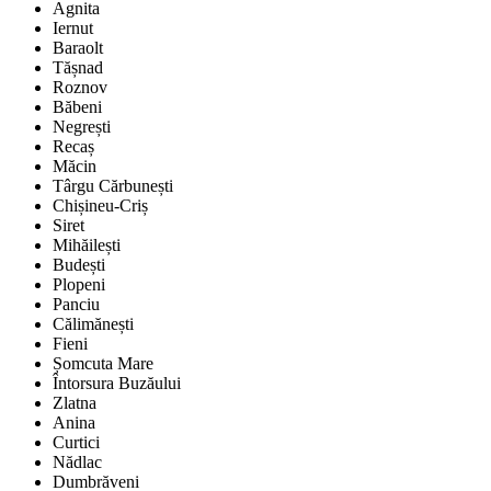
Agnita
Iernut
Baraolt
Tășnad
Roznov
Băbeni
Negrești
Recaș
Măcin
Târgu Cărbunești
Chișineu-Criș
Siret
Mihăilești
Budești
Plopeni
Panciu
Călimănești
Fieni
Șomcuta Mare
Întorsura Buzăului
Zlatna
Anina
Curtici
Nădlac
Dumbrăveni