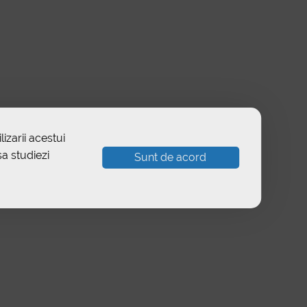
izarii acestui
sa studiezi
Sunt de acord