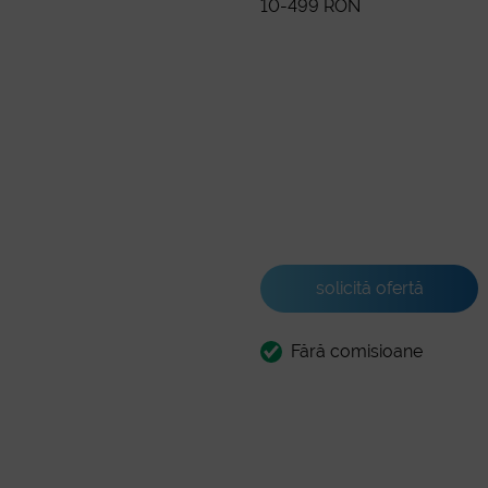
10-499 RON
solicită ofertă
Fără comisioane