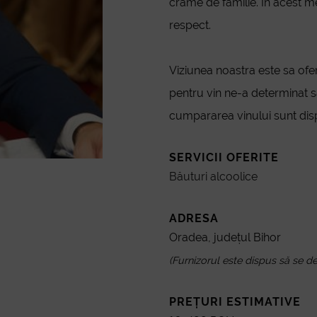
crame de familie. In acest me
respect.
Viziunea noastra este sa ofe
pentru vin ne-a determinat 
cumpararea vinului sunt dis
SERVICII OFERITE
Băuturi alcoolice
ADRESA
Oradea, județul Bihor
(Furnizorul este dispus să se dep
PREȚURI ESTIMATIVE