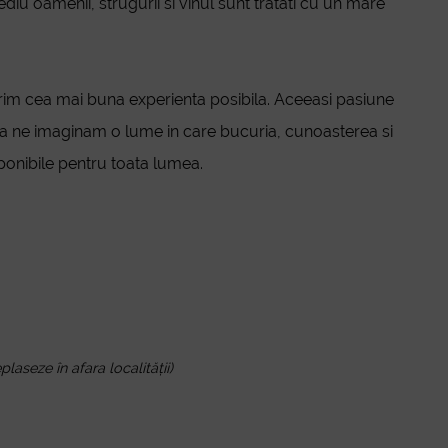
diu oamenii, strugurii si vinul sunt tratati cu un mare
rim cea mai buna experienta posibila. Aceeasi pasiune
sa ne imaginam o lume in care bucuria, cunoasterea si
ponibile pentru toata lumea.
laseze în afara localității)