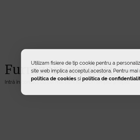
Utilizam fisiere de tip cookie pentru a personaliz
Furnizori similari
site web implica acceptul acestora. Pentru mai m
politica de cookies
si
politica de confidentiali
Intră în contact cu cei mai buni furnizori simplu și rapid.