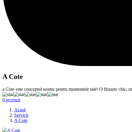
A Cote
a Cote este conceptul nostru pentru momentele tale! O florarie chic, m
0 recenzii
Acasă
Servicii
A Cote