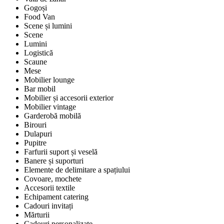
Gogoși
Food Van
Scene și lumini
Scene
Lumini
Logistică
Scaune
Mese
Mobilier lounge
Bar mobil
Mobilier și accesorii exterior
Mobilier vintage
Garderobă mobilă
Birouri
Dulapuri
Pupitre
Farfurii suport și veselă
Banere și suporturi
Elemente de delimitare a spațiului
Covoare, mochete
Accesorii textile
Echipament catering
Cadouri invitați
Mărturii
Cadouri personalizate