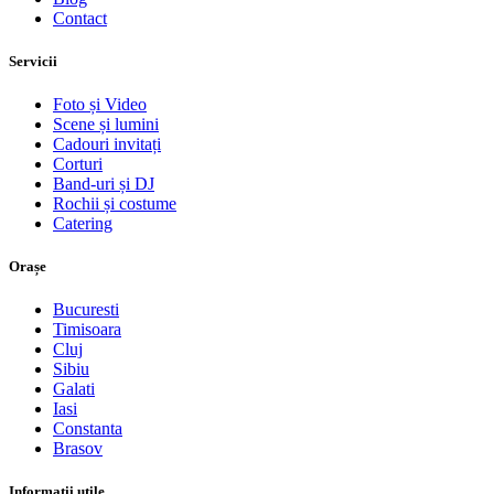
Contact
Servicii
Foto și Video
Scene și lumini
Cadouri invitați
Corturi
Band-uri și DJ
Rochii și costume
Catering
Orașe
Bucuresti
Timisoara
Cluj
Sibiu
Galati
Iasi
Constanta
Brasov
Informații utile