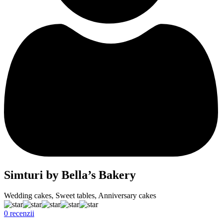
Simturi by Bella’s Bakery
Wedding cakes, Sweet tables, Anniversary cakes
0 recenzii