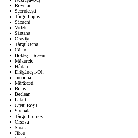
Rovinari
Scornicești
Târgu Lăpuș
Săcueni
Videle
Sântana
Oravița
Târgu Ocna
Călan
Boldești-Scăeni
Măgurele
Hârlău
Drăgănești-Olt
Jimbolia
Mărășești
Beiuș
Beclean
Urlați
Oțelu Roșu
Strehaia
Târgu Frumos
Orșova
Sinaia
Jibou