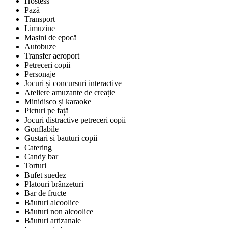
Hostess
Pază
Transport
Limuzine
Mașini de epocă
Autobuze
Transfer aeroport
Petreceri copii
Personaje
Jocuri și concursuri interactive
Ateliere amuzante de creație
Minidisco și karaoke
Picturi pe față
Jocuri distractive petreceri copii
Gonflabile
Gustari si bauturi copii
Catering
Candy bar
Torturi
Bufet suedez
Platouri brânzeturi
Bar de fructe
Băuturi alcoolice
Băuturi non alcoolice
Băuturi artizanale