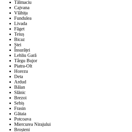
Tălmaciu
Cajvana
Vlăhița
Fundulea
Livada
Făget
Teiuș
Bicaz
Ștei
Însurăței
Lehliu Gară
Târgu Bujor
Piatra-Olt
Horezu
Deta
Ardud
Bălan
Slănic
Brezoi
Sebiș
Frasin
Gătaia
Potcoava
Miercurea Nirajului
Broșteni