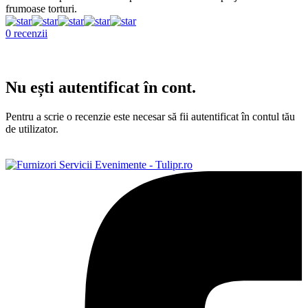
frumoase torturi.
f
a
0 recenzii
0
Nu ești autentificat în cont.
Pentru a scrie o recenzie este necesar să fii autentificat în contul tău
de utilizator.