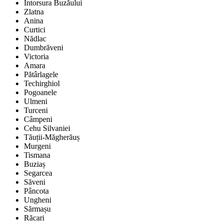
Întorsura Buzăului
Zlatna
Anina
Curtici
Nădlac
Dumbrăveni
Victoria
Amara
Pătârlagele
Techirghiol
Pogoanele
Ulmeni
Turceni
Câmpeni
Cehu Silvaniei
Tăuții-Măgherăuș
Murgeni
Tismana
Buziaș
Segarcea
Săveni
Pâncota
Ungheni
Sărmașu
Răcari