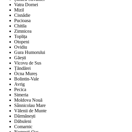
Vatra Dornei
Mizil
Cisnădie
Pucioasa
Chitila
Zimnicea
Toplița
Otopeni
Ovidiu
Gura Humorului
Găești
Vicovu de Sus
Țăndărei
Ocna Mureș
Bolintin-Vale
Avrig
Pecica
Simeria
Moldova Nouă
Sânnicolau Mare
Vălenii de Munte
Dărmănești
Dăbuleni
Comarnic
Negrești-Oaș