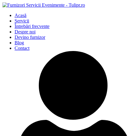
Acasă
Servicii
Întrebări frecvente
Despre noi
Devino furnizor
Blog
Contact