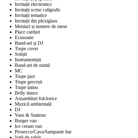
Invitații electronice
Invitații scrise caligrafic
Invitații tematice
Invitații din plexiglass
Meniuri și numere de mese
Place carduri
Ecusoane
Band-uri și DJ
Trupe cover
Soliști
Instrumentiști
Band-uri de nuntă
MC
Trupe jazz
Trupe grecești
Trupe latino
Belly dance
Ansambluri folclorice
Muzică ambientală
DJ
Vans & Stations
Burger van
Ice cream van
Prosecco/Cava/Sampanie bar
Vată de zahăr