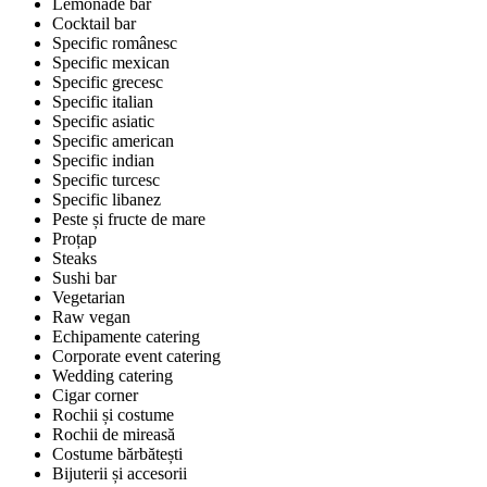
Lemonade bar
Cocktail bar
Specific românesc
Specific mexican
Specific grecesc
Specific italian
Specific asiatic
Specific american
Specific indian
Specific turcesc
Specific libanez
Peste și fructe de mare
Proțap
Steaks
Sushi bar
Vegetarian
Raw vegan
Echipamente catering
Corporate event catering
Wedding catering
Cigar corner
Rochii și costume
Rochii de mireasă
Costume bărbătești
Bijuterii și accesorii