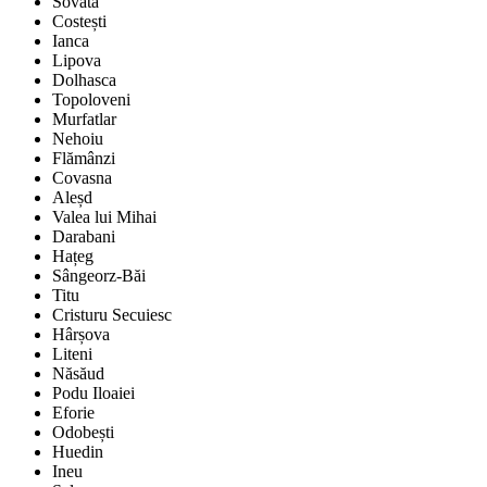
Sovata
Costești
Ianca
Lipova
Dolhasca
Topoloveni
Murfatlar
Nehoiu
Flămânzi
Covasna
Aleșd
Valea lui Mihai
Darabani
Hațeg
Sângeorz-Băi
Titu
Cristuru Secuiesc
Hârșova
Liteni
Năsăud
Podu Iloaiei
Eforie
Odobești
Huedin
Ineu