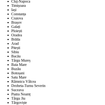
Cluj-Napoca
Timișoara
Iași
Constanța
Craiova
Brașov
Galați
Ploiești
Oradea
Brăila
Arad
Pitești
Sibiu
Bacău
Târgu Mureș
Baia Mare
Buzău
Botoșani
Satu Mare
Râmnicu Vâlcea
Drobeta-Turnu Severin
Suceava
Piatra Neamț
Târgu Jiu
Târgoviște