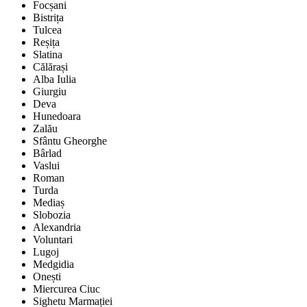
Focșani
Bistrița
Tulcea
Reșița
Slatina
Călărași
Alba Iulia
Giurgiu
Deva
Hunedoara
Zalău
Sfântu Gheorghe
Bârlad
Vaslui
Roman
Turda
Mediaș
Slobozia
Alexandria
Voluntari
Lugoj
Medgidia
Onești
Miercurea Ciuc
Sighetu Marmației