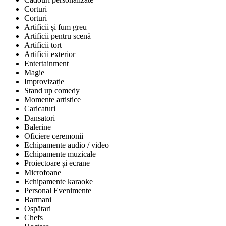
Corturi
Corturi
Artificii și fum greu
Artificii pentru scenă
Artificii tort
Artificii exterior
Entertainment
Magie
Improvizație
Stand up comedy
Momente artistice
Caricaturi
Dansatori
Balerine
Oficiere ceremonii
Echipamente audio / video
Echipamente muzicale
Proiectoare și ecrane
Microfoane
Echipamente karaoke
Personal Evenimente
Barmani
Ospătari
Chefs