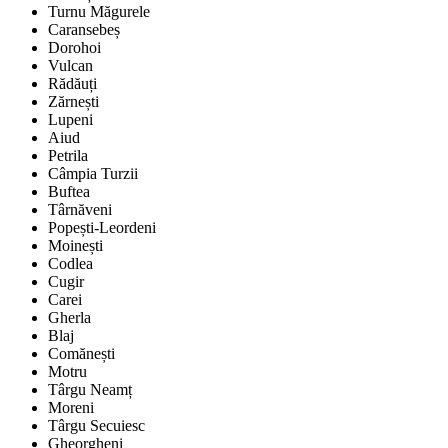
Turnu Măgurele
Caransebeș
Dorohoi
Vulcan
Rădăuți
Zărnești
Lupeni
Aiud
Petrila
Câmpia Turzii
Buftea
Târnăveni
Popești-Leordeni
Moinești
Codlea
Cugir
Carei
Gherla
Blaj
Comănești
Motru
Târgu Neamț
Moreni
Târgu Secuiesc
Gheorgheni