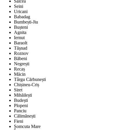
Salcea
Seini
Uricani
Babadag
Bumbești-Jiu
Bușteni
Agnita
Iernut
Baraolt
Tășnad
Roznov
Băbeni
Negrești
Recaș
Măcin
Târgu Cărbunești
Chișineu-Criș
Siret
Mihăilești
Budești
Plopeni
Panciu
Călimănești
Fieni
Șomcuta Mare