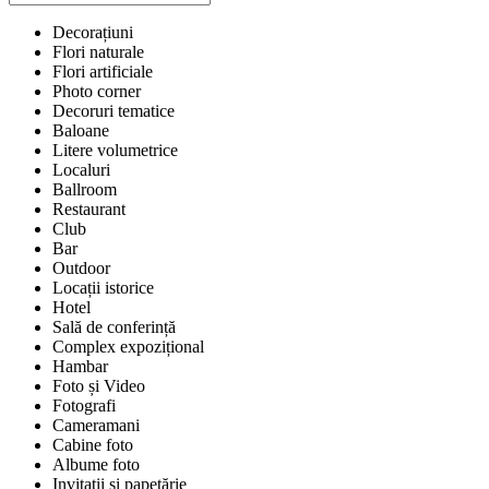
Decorațiuni
Flori naturale
Flori artificiale
Photo corner
Decoruri tematice
Baloane
Litere volumetrice
Localuri
Ballroom
Restaurant
Club
Bar
Outdoor
Locații istorice
Hotel
Sală de conferință
Complex expozițional
Hambar
Foto și Video
Fotografi
Cameramani
Cabine foto
Albume foto
Invitații și papetărie