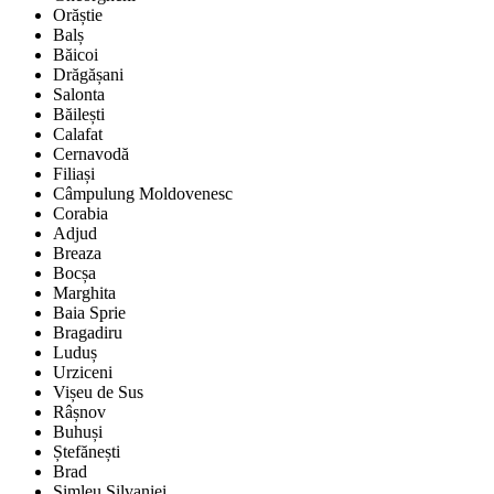
Orăștie
Balș
Băicoi
Drăgășani
Salonta
Băilești
Calafat
Cernavodă
Filiași
Câmpulung Moldovenesc
Corabia
Adjud
Breaza
Bocșa
Marghita
Baia Sprie
Bragadiru
Luduș
Urziceni
Vișeu de Sus
Râșnov
Buhuși
Ștefănești
Brad
Șimleu Silvaniei