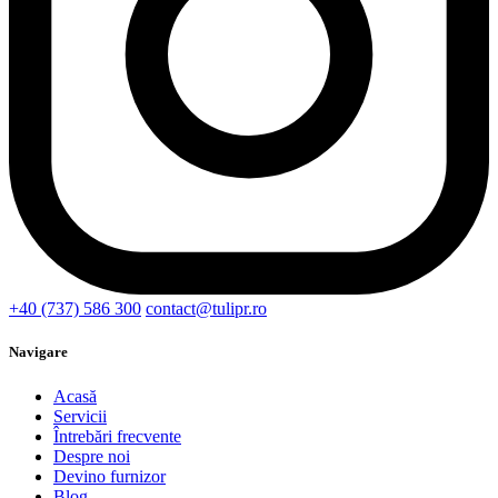
+40 (737) 586 300
contact@tulipr.ro
Navigare
Acasă
Servicii
Întrebări frecvente
Despre noi
Devino furnizor
Blog