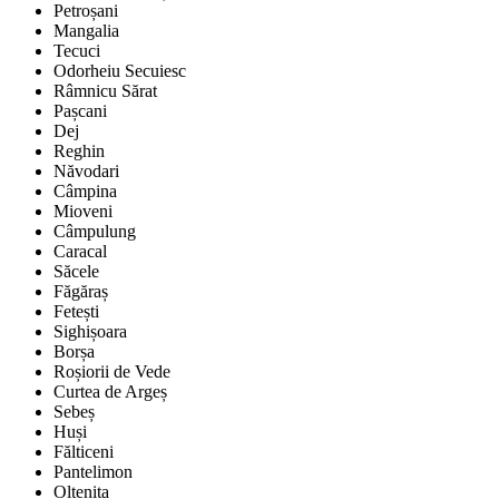
Petroșani
Mangalia
Tecuci
Odorheiu Secuiesc
Râmnicu Sărat
Pașcani
Dej
Reghin
Năvodari
Câmpina
Mioveni
Câmpulung
Caracal
Săcele
Făgăraș
Fetești
Sighișoara
Borșa
Roșiorii de Vede
Curtea de Argeș
Sebeș
Huși
Fălticeni
Pantelimon
Oltenița