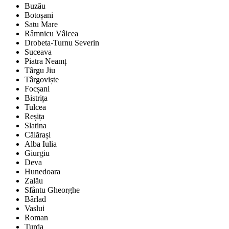
Buzău
Botoșani
Satu Mare
Râmnicu Vâlcea
Drobeta-Turnu Severin
Suceava
Piatra Neamț
Târgu Jiu
Târgoviște
Focșani
Bistrița
Tulcea
Reșița
Slatina
Călărași
Alba Iulia
Giurgiu
Deva
Hunedoara
Zalău
Sfântu Gheorghe
Bârlad
Vaslui
Roman
Turda