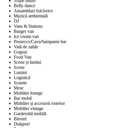
Trupe latino
Belly dance
Ansambluri folclorice
Muzică ambientală
DJ
Vans & Stations
Burger van
Ice cream van
Prosecco/Cava/Sampanie bar
Vată de zahăr
Gogoși
Food Van
Scene și lumini
Scene
Lumini
Logistică
Scaune
Mese
Mobilier lounge
Bar mobil
Mobilier și accesorii exterior
Mobilier vintage
Garderobă mobilă
Birouri
Dulapuri