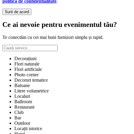
politica de confidentialitate
.
Sunt de acord
Ce ai nevoie pentru evenimentul tău?
Te conectăm cu cei mai buni furnizori simplu și rapid.
Decorațiuni
Flori naturale
Flori artificiale
Photo corner
Decoruri tematice
Baloane
Litere volumetrice
Localuri
Ballroom
Restaurant
Club
Bar
Outdoor
Locații istorice
Hotel