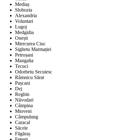
Mediaș
Slobozia
Alexandria
Voluntari
Lugoj
Medgidia
Onești
Miercurea Ciuc
Sighetu Marmației
Petroșani
Mangalia
Tecuci
Odorheiu Secuiesc
Râmnicu Sărat
Pașcani
Dej
Reghin
Năvodari
Câmpina
Mioveni
Câmpulung
Caracal
Săcele
Făgăraș
Fetești