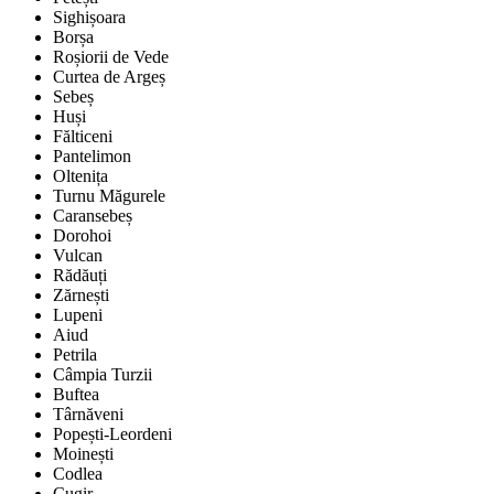
Sighișoara
Borșa
Roșiorii de Vede
Curtea de Argeș
Sebeș
Huși
Fălticeni
Pantelimon
Oltenița
Turnu Măgurele
Caransebeș
Dorohoi
Vulcan
Rădăuți
Zărnești
Lupeni
Aiud
Petrila
Câmpia Turzii
Buftea
Târnăveni
Popești-Leordeni
Moinești
Codlea
Cugir