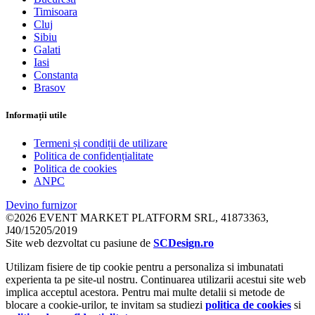
Timisoara
Cluj
Sibiu
Galati
Iasi
Constanta
Brasov
Informații utile
Termeni și condiții de utilizare
Politica de confidențialitate
Politica de cookies
ANPC
Devino furnizor
©2026 EVENT MARKET PLATFORM SRL, 41873363,
J40/15205/2019
Site web dezvoltat cu pasiune de
SCDesign.ro
Utilizam fisiere de tip cookie pentru a personaliza si imbunatati
experienta ta pe site-ul nostru. Continuarea utilizarii acestui site web
implica acceptul acestora. Pentru mai multe detalii si metode de
blocare a cookie-urilor, te invitam sa studiezi
politica de cookies
si