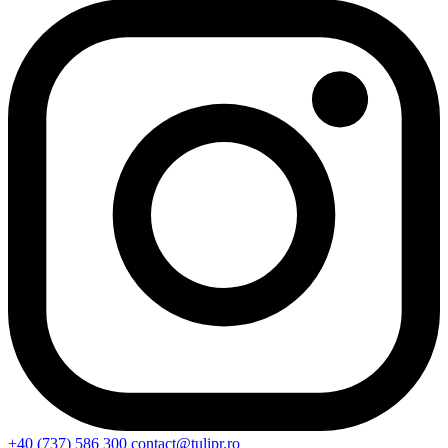
+40 (737) 586 300
contact@tulipr.ro