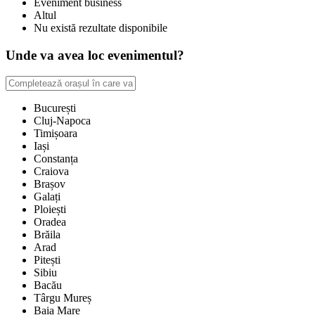
Eveniment business
Altul
Nu există rezultate disponibile
Unde va avea loc evenimentul?
București
Cluj-Napoca
Timișoara
Iași
Constanța
Craiova
Brașov
Galați
Ploiești
Oradea
Brăila
Arad
Pitești
Sibiu
Bacău
Târgu Mureș
Baia Mare