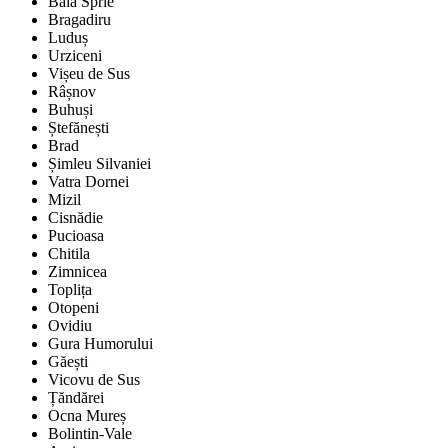
Baia Sprie
Bragadiru
Luduș
Urziceni
Vișeu de Sus
Râșnov
Buhuși
Ștefănești
Brad
Șimleu Silvaniei
Vatra Dornei
Mizil
Cisnădie
Pucioasa
Chitila
Zimnicea
Toplița
Otopeni
Ovidiu
Gura Humorului
Găești
Vicovu de Sus
Țăndărei
Ocna Mureș
Bolintin-Vale