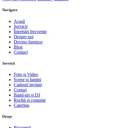
Navigare
Acasă
Servicii
Întrebări frecvente
Despre noi
Devino furnizor
Blog
Contact
Servicii
Foto și Video
Scene și lumini
Cadouri invitați
Corturi
Band-uri și DJ
Rochii și costume
Catering
Orașe
Bucuresti