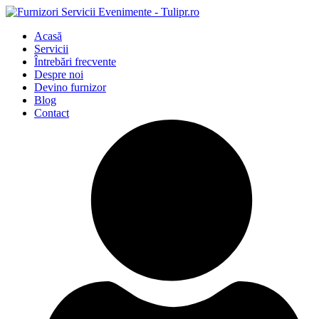
Acasă
Servicii
Întrebări frecvente
Despre noi
Devino furnizor
Blog
Contact