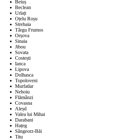
Beiuș
Beclean
Urlați
Oțelu Roșu
Strehaia
Târgu Frumos
Orșova
Sinaia
Jibou
Sovata
Costești
Ianca
Lipova
Dolhasca
Topoloveni
Murfatlar
Nehoiu
Flămânzi
Covasna
Aleșd
Valea lui Mihai
Darabani
Hațeg
Sângeorz-Băi
Titu