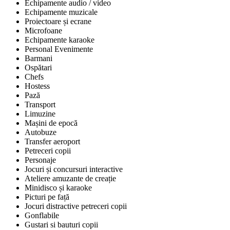
Echipamente audio / video
Echipamente muzicale
Proiectoare și ecrane
Microfoane
Echipamente karaoke
Personal Evenimente
Barmani
Ospătari
Chefs
Hostess
Pază
Transport
Limuzine
Mașini de epocă
Autobuze
Transfer aeroport
Petreceri copii
Personaje
Jocuri și concursuri interactive
Ateliere amuzante de creație
Minidisco și karaoke
Picturi pe față
Jocuri distractive petreceri copii
Gonflabile
Gustari si bauturi copii