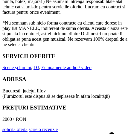
nunta, botez, majorat ) Ne asumam intreaga responsabilitate atat
tehnic cat si artistic pentru serviciile oferite. Lucram cu contract si
factura pentru orice eveniment.
*Nu semnam sub nicio forma contracte cu clienti care doresc in
play-list MANELE, indiferent de suma oferita. Aceasta clauza este
stipulata in contract, astfel niciunul dintre Dj-ii nostri nu poate fi
obligat sa puna acest gen muzical. Ne rezervam 100% dreptul de a
ne selecta clientii.
SERVICII OFERITE
Scene și lumini
,
DJ
,
Echipamente audio / video
ADRESA
București, județul Ilfov
(Furnizorul este dispus să se deplaseze în afara localității)
PREȚURI ESTIMATIVE
2000+ RON
solicită ofertă
scrie o recenzie