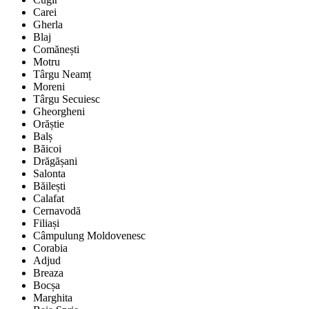
Carei
Gherla
Blaj
Comănești
Motru
Târgu Neamț
Moreni
Târgu Secuiesc
Gheorgheni
Orăștie
Balș
Băicoi
Drăgășani
Salonta
Băilești
Calafat
Cernavodă
Filiași
Câmpulung Moldovenesc
Corabia
Adjud
Breaza
Bocșa
Marghita