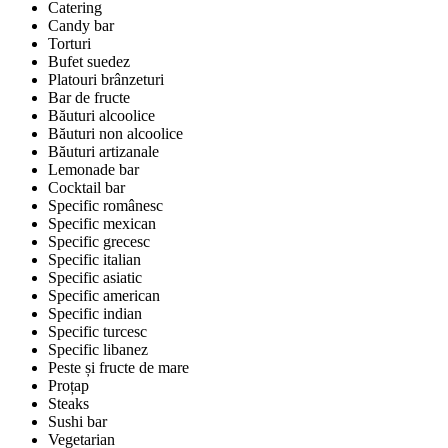
Catering
Candy bar
Torturi
Bufet suedez
Platouri brânzeturi
Bar de fructe
Băuturi alcoolice
Băuturi non alcoolice
Băuturi artizanale
Lemonade bar
Cocktail bar
Specific românesc
Specific mexican
Specific grecesc
Specific italian
Specific asiatic
Specific american
Specific indian
Specific turcesc
Specific libanez
Peste și fructe de mare
Proțap
Steaks
Sushi bar
Vegetarian