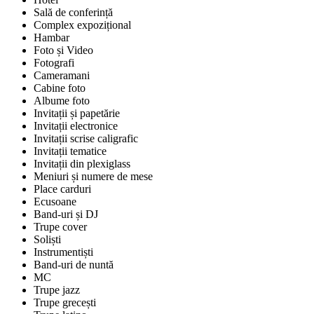
Sală de conferință
Complex expozițional
Hambar
Foto și Video
Fotografi
Cameramani
Cabine foto
Albume foto
Invitații și papetărie
Invitații electronice
Invitații scrise caligrafic
Invitații tematice
Invitații din plexiglass
Meniuri și numere de mese
Place carduri
Ecusoane
Band-uri și DJ
Trupe cover
Soliști
Instrumentiști
Band-uri de nuntă
MC
Trupe jazz
Trupe grecești