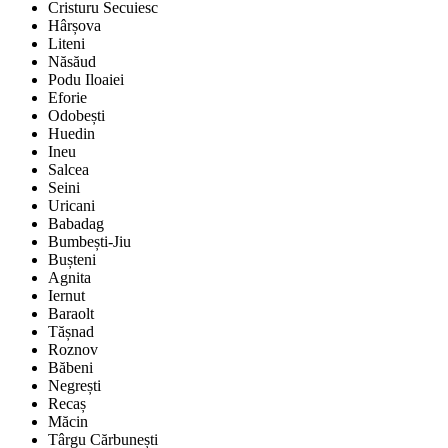
Cristuru Secuiesc
Hârșova
Liteni
Năsăud
Podu Iloaiei
Eforie
Odobești
Huedin
Ineu
Salcea
Seini
Uricani
Babadag
Bumbești-Jiu
Bușteni
Agnita
Iernut
Baraolt
Tășnad
Roznov
Băbeni
Negrești
Recaș
Măcin
Târgu Cărbunești