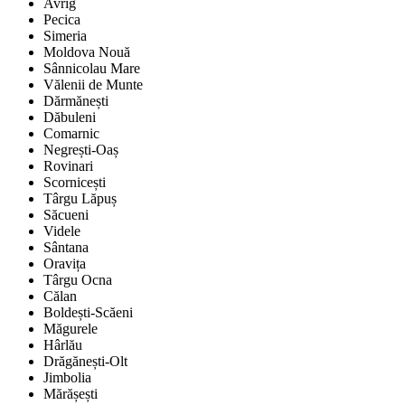
Avrig
Pecica
Simeria
Moldova Nouă
Sânnicolau Mare
Vălenii de Munte
Dărmănești
Dăbuleni
Comarnic
Negrești-Oaș
Rovinari
Scornicești
Târgu Lăpuș
Săcueni
Videle
Sântana
Oravița
Târgu Ocna
Călan
Boldești-Scăeni
Măgurele
Hârlău
Drăgănești-Olt
Jimbolia
Mărășești