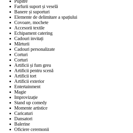
Pupitre
Farfurii suport și veselă
Banere și suporturi
Elemente de delimitare a spațiului
Covoare, mochete
Accesorii textile
Echipament catering
Cadouri invitați
Mărturii
Cadouri personalizate
Corturi
Corturi
Artificii și fum greu
Artificii pentru scenă
Artificii tort
Artificii exterior
Entertainment
Magie
Improvizație
Stand up comedy
Momente artistice
Caricaturi
Dansatori
Balerine
Oficiere ceremonii