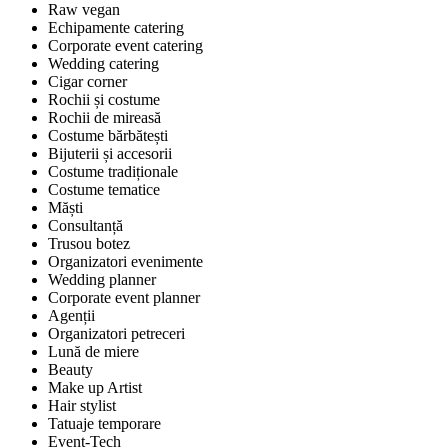
Raw vegan
Echipamente catering
Corporate event catering
Wedding catering
Cigar corner
Rochii și costume
Rochii de mireasă
Costume bărbătești
Bijuterii și accesorii
Costume tradiționale
Costume tematice
Măști
Consultanță
Trusou botez
Organizatori evenimente
Wedding planner
Corporate event planner
Agenții
Organizatori petreceri
Lună de miere
Beauty
Make up Artist
Hair stylist
Tatuaje temporare
Event-Tech